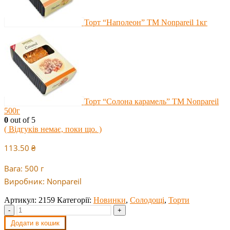
Торт “Наполеон” ТМ Nonpareil 1кг
Торт “Солона карамель” ТМ Nonpareil
500г
0
out of 5
( Відгуків немає, поки що. )
113.50
₴
Вага: 500 г
Виробник: Nonpareil
Артикул:
2159
Категорії:
Новинки
,
Солодощі
,
Торти
-
+
Додати в кошик