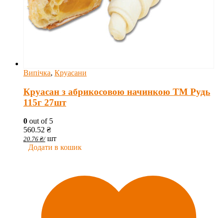
Випічка
,
Круасани
Круасан з абрикосовою начинкою ТМ Рудь
115г 27шт
0
out of 5
560.52
₴
шт
20.76
₴
/
Додати в кошик