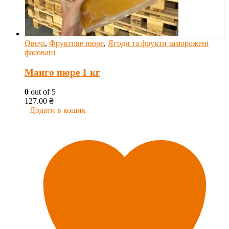
Овочі
,
Фруктове пюре
,
Ягоди та фрукти заморожені
фасовані
Манго пюре 1 кг
0
out of 5
127.00
₴
Додати в кошик