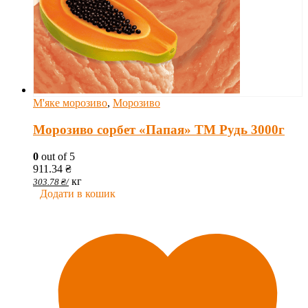
М'яке морозиво
,
Морозиво
Морозиво сорбет «Папая» ТМ Рудь 3000г
0
out of 5
911.34
₴
кг
303.78
₴
/
Додати в кошик