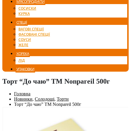
М’ЯСОПРОДУКТИ
СОСИСКИ
КУРКА
СПЕЦІЇ
ВАГОВІ СПЕЦІЇ
ФАСОВАНІ СПЕЦІЇ
СОУСИ
ЖЕЛЕ
ХОРЕКА
ЛІД
УПАКОВКИ
Торт “До чаю” ТМ Nonpareil 500г
Головна
Новинки
,
Солодощі
,
Торти
Торт “До чаю” ТМ Nonpareil 500г