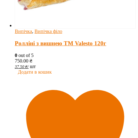
Випічка
,
Випічка філо
Ролліні з вишнею TM Valesto 120г
0
out of 5
750.00
₴
шт
37.50
₴
/
Додати в кошик