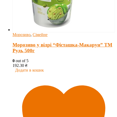
Морозиво
,
Сімейне
Морозиво у відрі “Фісташка-Макарун” ТМ
Рудь 500г
0
out of 5
192.30
₴
Додати в кошик