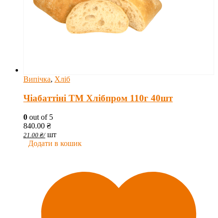
Випічка
,
Хліб
Чіабаттіні ТМ Хлібпром 110г 40шт
0
out of 5
840.00
₴
шт
21.00
₴
/
Додати в кошик