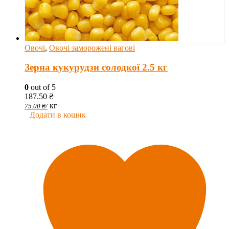
Овочі
,
Овочі заморожені вагові
Зерна кукурудзи солодкої 2.5 кг
0
out of 5
187.50
₴
кг
75.00
₴
/
Додати в кошик