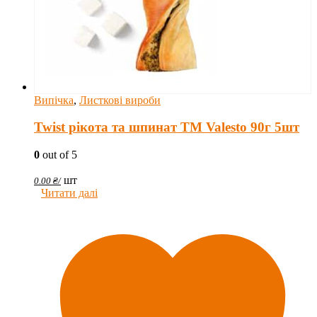
Випічка
,
Листкові вироби
Twist рікота та шпинат TM Valesto 90г 5шт
0
out of 5
шт
0.00
₴
/
Читати далі