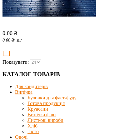
0.00
₴
кг
0.00
₴
/
Показувати:
КАТАЛОГ ТОВАРІВ
Для кондитерів
Випічка
Булочки для фаст-фуду
Готова продукція
Круасани
Випічка філо
Листкові вироби
Хліб
Тісто
Овочі