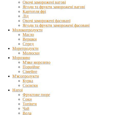
Овочі заморожені вагові
Ягоди та фрукти заморожені вагові
Картопля фрі
Лід
Овочі заморожені фасовані
Ягоди та фрукти заморожені фасовані
Молокопродукти
Масло
Вершки
Спред
Морепродукти
Молюски
Морозиво
М'яке морозиво
Порційне
Сімейне
М'ясопродукти
Курка
Сосиски
Напої
Фруктове пюре
Соки
Топінги
Чай
Вода