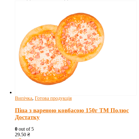
Випічка
,
Готова продукція
Піца з вареною ковбасою 150г ТМ Полюс
Достатку
0
out of 5
29.50
₴