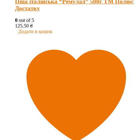
Піца італійська “Ремулад” 500г ТМ Полюс
Достатку
0
out of 5
125.50
₴
Додати в кошик