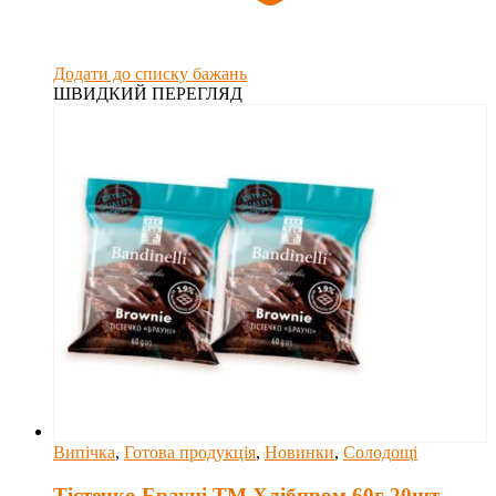
Додати до списку бажань
ШВИДКИЙ ПЕРЕГЛЯД
Випічка
,
Готова продукція
,
Новинки
,
Солодощі
Тістечко Брауні ТМ Хлібпром 60г 20шт