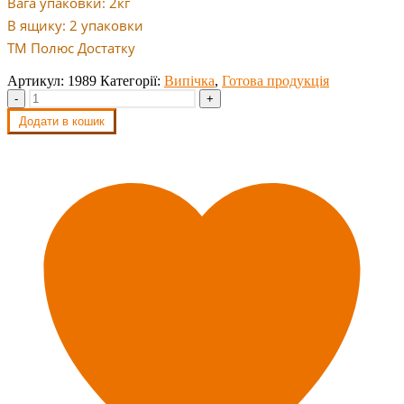
Вага упаковки: 2кг
В ящику: 2 упаковки
ТМ Полюс Достатку
Артикул:
1989
Категорії:
Випічка
,
Готова продукція
-
+
Додати в кошик