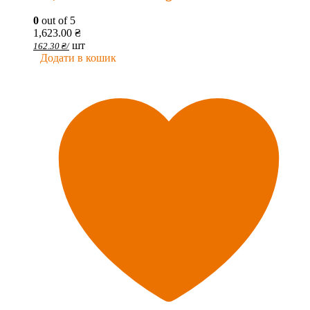
0
out of 5
1,623.00
₴
шт
162.30
₴
/
Додати в кошик