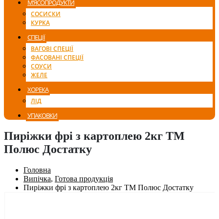
М’ЯСОПРОДУКТИ
СОСИСКИ
КУРКА
СПЕЦІЇ
ВАГОВІ СПЕЦІЇ
ФАСОВАНІ СПЕЦІЇ
СОУСИ
ЖЕЛЕ
ХОРЕКА
ЛІД
УПАКОВКИ
Пиріжки фрі з картоплею 2кг ТМ
Полюс Достатку
Головна
Випічка
,
Готова продукція
Пиріжки фрі з картоплею 2кг ТМ Полюс Достатку