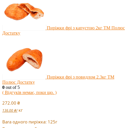
Пиріжки фрі з капустою 2кг ТМ Полюс
Достатку
Пиріжки фрі з повидлом 2.3кг ТМ
Полюс Достатку
0
out of 5
( Відгуків немає, поки що. )
272.00
₴
кг
136.00
₴
/
Вага одного пиріжка: 125г