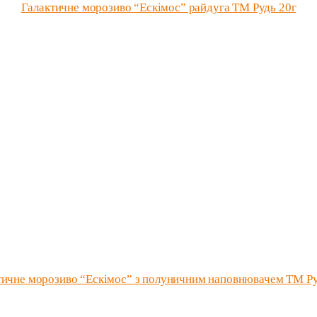
Галактичне морозиво “Ескімос” райдуга ТМ Рудь 20г
тичне морозиво “Ескімос” з полуничним наповнювачем ТМ Ру