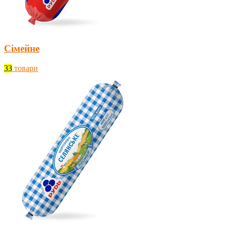
Сімейне
33
товари