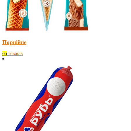
Порційне
65
товарів