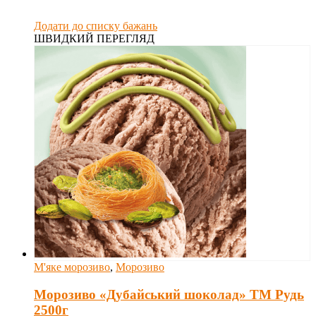
Додати до списку бажань
ШВИДКИЙ ПЕРЕГЛЯД
М'яке морозиво
,
Морозиво
Морозиво «Дубайський шоколад» ТМ Рудь
2500г