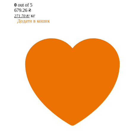
0
out of 5
679.26
₴
кг
271.70
₴
/
Додати в кошик