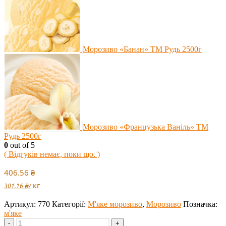
Морозиво «Банан» ТМ Рудь 2500г
Морозиво «Французька Ваніль» ТМ
Рудь 2500г
0
out of 5
( Відгуків немає, поки що. )
406.56
₴
кг
301.16
₴
/
Артикул:
770
Категорії:
М'яке морозиво
,
Морозиво
Позначка:
м'яке
-
+