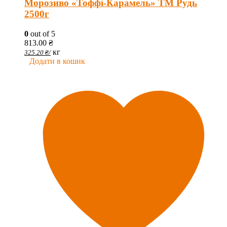
Морозиво «Тоффі-Карамель» ТМ Рудь
2500г
0
out of 5
813.00
₴
кг
325.20
₴
/
Додати в кошик