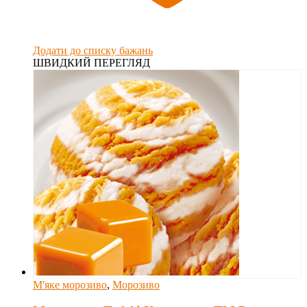
Додати до списку бажань
ШВИДКИЙ ПЕРЕГЛЯД
М'яке морозиво
,
Морозиво