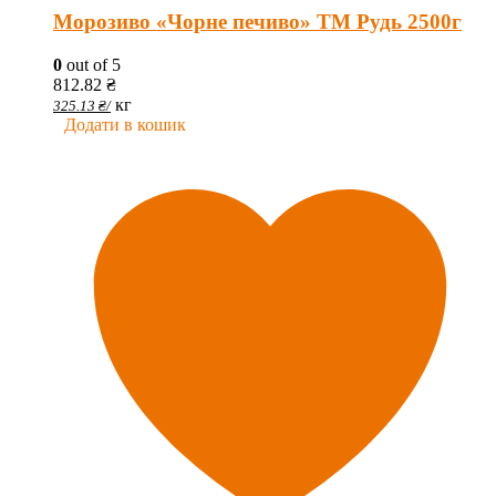
Морозиво «Чорне печиво» ТМ Рудь 2500г
0
out of 5
812.82
₴
кг
325.13
₴
/
Додати в кошик