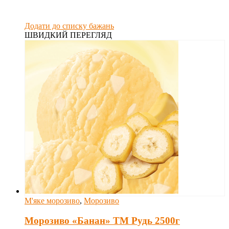
Додати до списку бажань
ШВИДКИЙ ПЕРЕГЛЯД
М'яке морозиво
,
Морозиво
Морозиво «Банан» ТМ Рудь 2500г