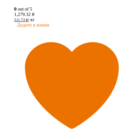
0
out of 5
1,279.32
₴
кг
511.73
₴
/
Додати в кошик