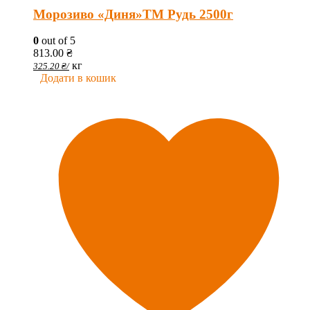
Морозиво «Диня»ТМ Рудь 2500г
0
out of 5
813.00
₴
кг
325.20
₴
/
Додати в кошик