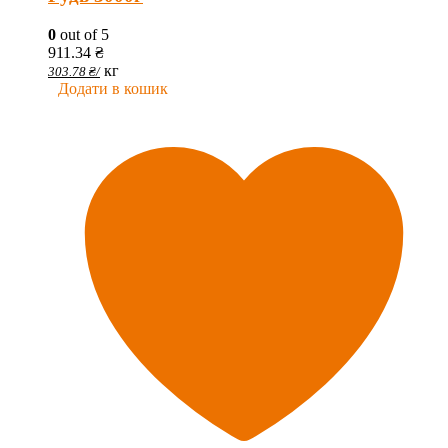
0
out of 5
911.34
₴
кг
303.78
₴
/
Додати в кошик