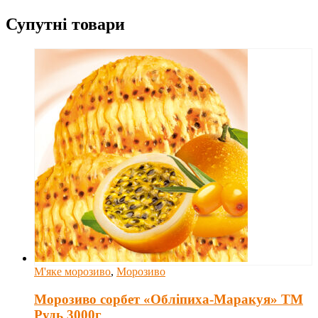
Супутні товари
М'яке морозиво
,
Морозиво
Морозиво сорбет «Обліпиха-Маракуя» ТМ
Рудь 3000г