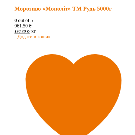
Морозиво «Моноліт» ТМ Рудь 5000г
0
out of 5
961.50
₴
кг
192.30
₴
/
Додати в кошик