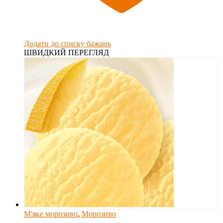
Додати до списку бажань
ШВИДКИЙ ПЕРЕГЛЯД
М'яке морозиво
,
Морозиво