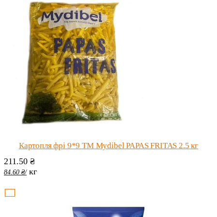
Картопля фрі 9*9 ТМ Mydibel PAPAS FRITAS 2.5 кг
211.50
₴
кг
84.60
₴
/