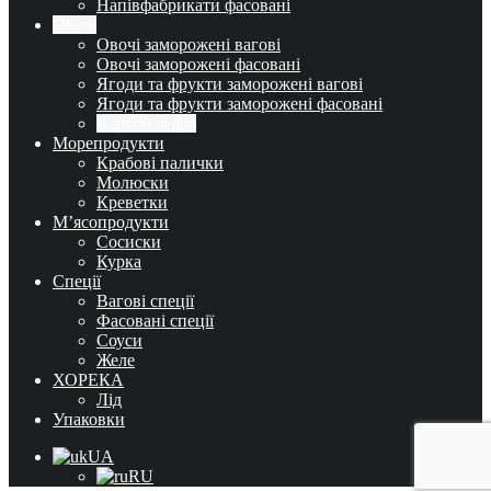
Напівфабрикати фасовані
Овочі
Овочі заморожені вагові
Овочі заморожені фасовані
Ягоди та фрукти заморожені вагові
Ягоди та фрукти заморожені фасовані
Картопля фрі
Морепродукти
Крабові палички
Молюски
Креветки
М’ясопродукти
Сосиски
Курка
Спеції
Вагові спеції
Фасовані спеції
Соуси
Желе
ХОРЕКА
Лід
Упаковки
UA
RU