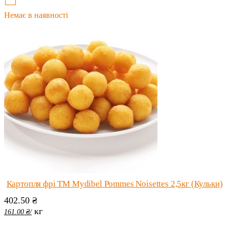
Немає в наявності
Картопля фрі ТМ Mydibel Pommes Noisettes 2,5кг (Кульки)
402.50
₴
кг
161.00
₴
/