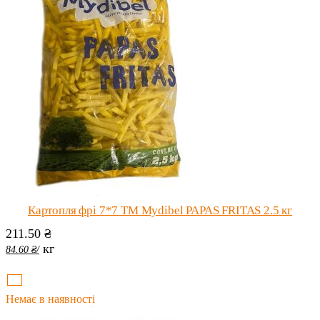
Картопля фрі 7*7 ТМ Mydibel PAPAS FRITAS 2.5 кг
211.50
₴
кг
84.60
₴
/
Немає в наявності