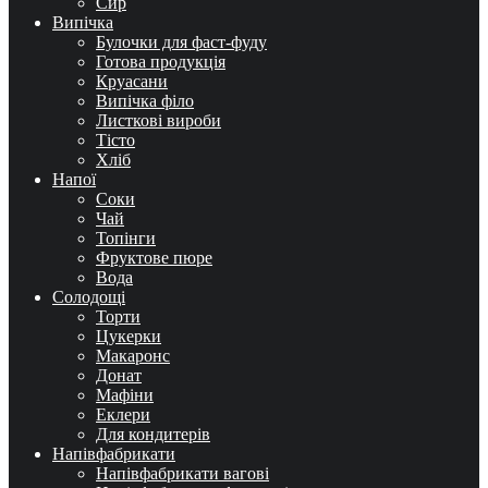
Сир
Випічка
Булочки для фаст-фуду
Готова продукція
Круасани
Випічка філо
Листкові вироби
Тісто
Хліб
Напої
Соки
Чай
Топінги
Фруктове пюре
Вода
Солодощі
Торти
Цукерки
Макаронс
Донат
Мафіни
Еклери
Для кондитерів
Напівфабрикати
Напівфабрикати вагові