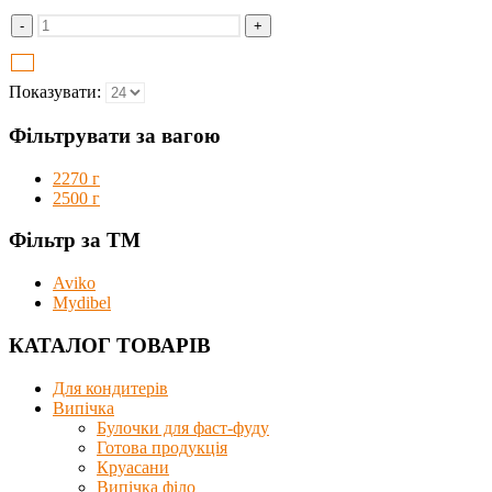
-
+
Показувати:
Фільтрувати за вагою
2270 г
2500 г
Фільтр за ТМ
Aviko
Mydibel
КАТАЛОГ ТОВАРІВ
Для кондитерів
Випічка
Булочки для фаст-фуду
Готова продукція
Круасани
Випічка філо