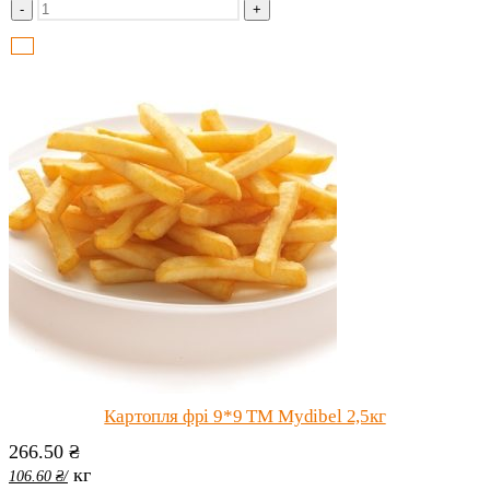
-
+
Картопля фрі 9*9 ТМ Mydibel 2,5кг
266.50
₴
кг
106.60
₴
/