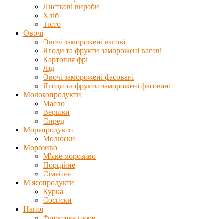
Листкові вироби
Хліб
Тісто
Овочі
Овочі заморожені вагові
Ягоди та фрукти заморожені вагові
Картопля фрі
Лід
Овочі заморожені фасовані
Ягоди та фрукти заморожені фасовані
Молокопродукти
Масло
Вершки
Спред
Морепродукти
Молюски
Морозиво
М'яке морозиво
Порційне
Сімейне
М'ясопродукти
Курка
Сосиски
Напої
Фруктове пюре