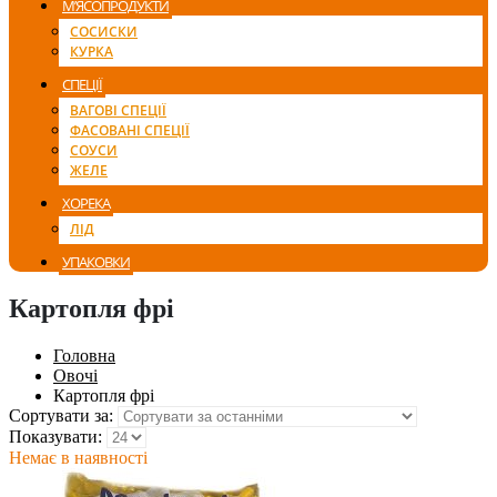
М’ЯСОПРОДУКТИ
СОСИСКИ
КУРКА
СПЕЦІЇ
ВАГОВІ СПЕЦІЇ
ФАСОВАНІ СПЕЦІЇ
СОУСИ
ЖЕЛЕ
ХОРЕКА
ЛІД
УПАКОВКИ
Картопля фрі
Головна
Овочі
Картопля фрі
Сортувати за:
Показувати:
Немає в наявності