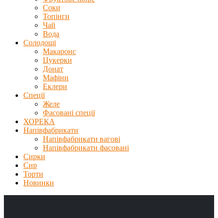
Соки
Топінги
Чай
Вода
Солодощі
Макаронс
Цукерки
Донат
Мафіни
Еклери
Спеції
Желе
Фасовані спеції
ХОРЕКА
Напівфабрикати
Напівфабрикати вагові
Напівфабрикати фасовані
Сирки
Сир
Торти
Новинки