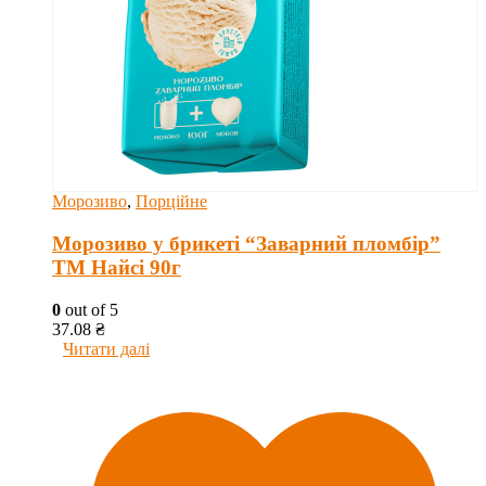
Морозиво
,
Порційне
Морозиво у брикеті “Заварний пломбір”
ТМ Найсі 90г
0
out of 5
37.08
₴
Читати далі