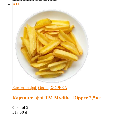
ХІТ
Картопля фрі
,
Овочі
,
ХОРЕКА
Картопля фрі ТМ Mydibel Dipper 2,5кг
0
out of 5
317.50
₴