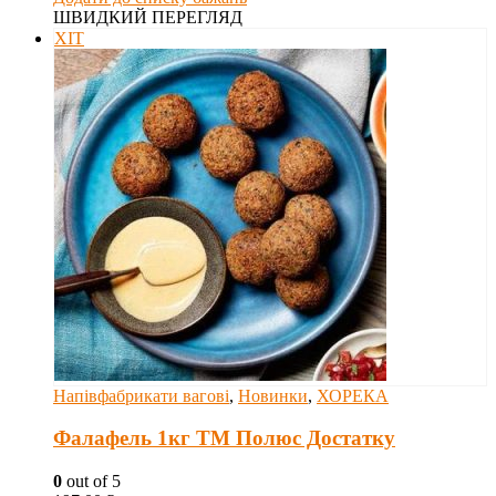
ШВИДКИЙ ПЕРЕГЛЯД
ХІТ
Напівфабрикати вагові
,
Новинки
,
ХОРЕКА
Фалафель 1кг ТМ Полюс Достатку
0
out of 5