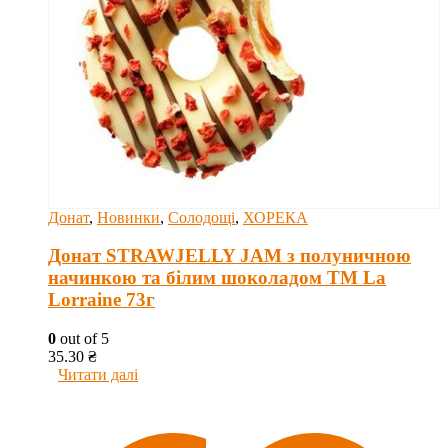
Донат
,
Новинки
,
Солодощі
,
ХОРЕКА
Донат STRAWJELLY JAM з полуничною
начинкою та білим шоколадом ТМ La
Lorraine 73г
0
out of 5
35.30
₴
Читати далі