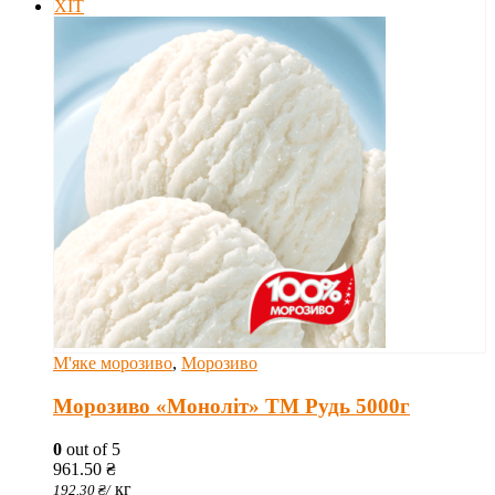
ХІТ
М'яке морозиво
,
Морозиво
Морозиво «Моноліт» ТМ Рудь 5000г
0
out of 5
961.50
₴
кг
192.30
₴
/