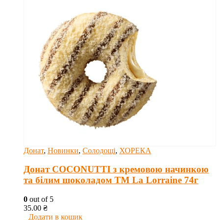
Донат
,
Новинки
,
Солодощі
,
ХОРЕКА
Донат COCONUTTI з кремовою начинкою
та білим шоколадом ТМ La Lorraine 74г
0
out of 5
35.00
₴
Додати в кошик