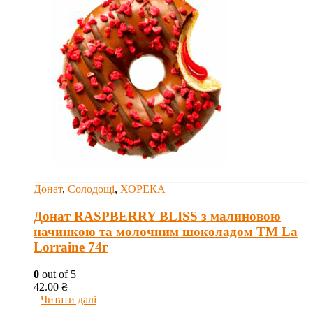
Донат
,
Солодощі
,
ХОРЕКА
Донат RASPBERRY BLISS з малиновою
начинкою та молочним шоколадом ТМ La
Lorraine 74г
0
out of 5
42.00
₴
Читати далі