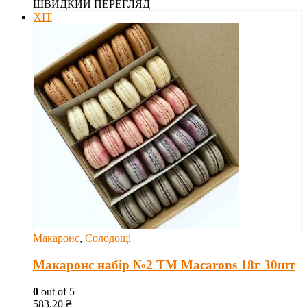
ШВИДКИЙ ПЕРЕГЛЯД
ХІТ
Макаронс
,
Солодощі
Макаронс набір №2 ТМ Macarons 18г 30шт
0
out of 5
583.20
₴