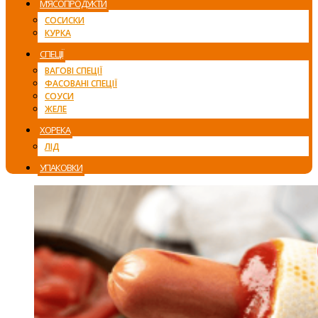
М’ЯСОПРОДУКТИ
СОСИСКИ
КУРКА
СПЕЦІЇ
ВАГОВІ СПЕЦІЇ
ФАСОВАНІ СПЕЦІЇ
СОУСИ
ЖЕЛЕ
ХОРЕКА
ЛІД
УПАКОВКИ