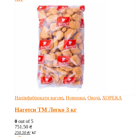
Напівфабрикати вагові
,
Новинки
,
Овочі
,
ХОРЕКА
Нагетси ТМ Легко 3 кг
0
out of 5
751.50
₴
кг
250.50
₴
/