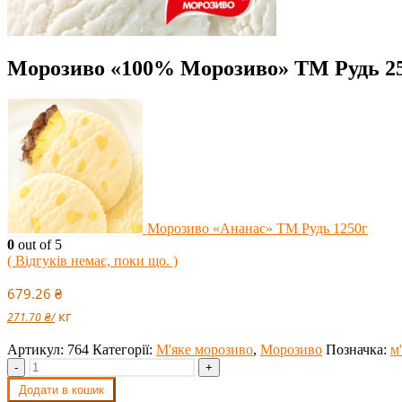
Морозиво «100% Морозиво» ТМ Рудь 2
Морозиво «Ананас» ТМ Рудь 1250г
0
out of 5
( Відгуків немає, поки що. )
679.26
₴
кг
271.70
₴
/
Артикул:
764
Категорії:
М'яке морозиво
,
Морозиво
Позначка:
м
-
+
Додати в кошик