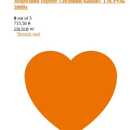
Морозиво сорбет «Зелений банан» ТМ Рудь
3000г
0
out of 5
715.50
₴
кг
238.50
₴
/
Читати далі