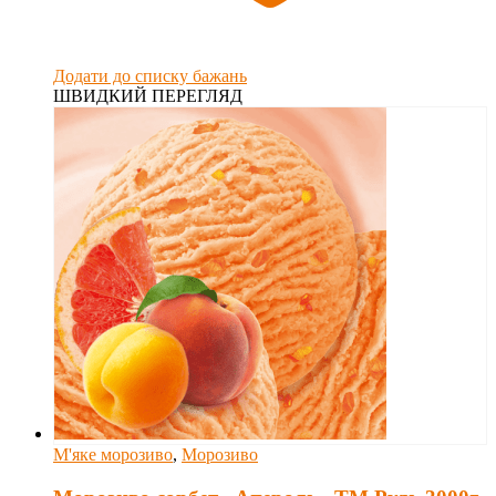
Додати до списку бажань
ШВИДКИЙ ПЕРЕГЛЯД
М'яке морозиво
,
Морозиво