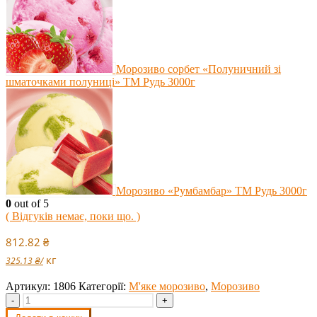
Морозиво сорбет «Полуничний зі
шматочками полуниці» ТМ Рудь 3000г
Морозиво «Румбамбар» ТМ Рудь 3000г
0
out of 5
( Відгуків немає, поки що. )
812.82
₴
кг
325.13
₴
/
Артикул:
1806
Категорії:
М'яке морозиво
,
Морозиво
-
+