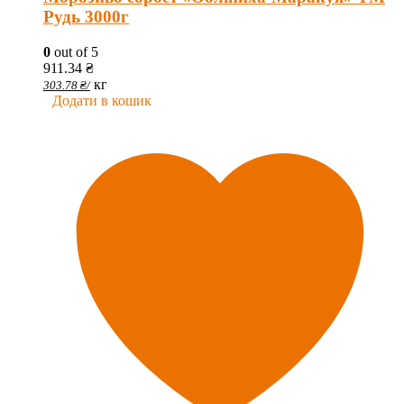
Рудь 3000г
0
out of 5
911.34
₴
кг
303.78
₴
/
Додати в кошик