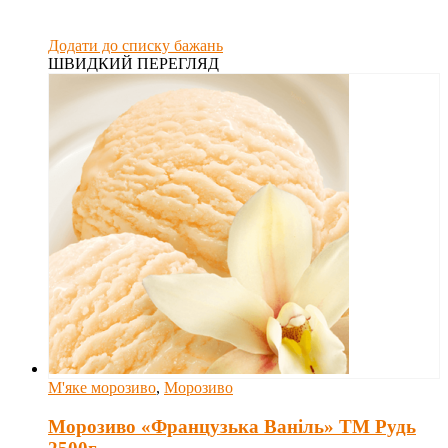
Додати до списку бажань
ШВИДКИЙ ПЕРЕГЛЯД
М'яке морозиво
,
Морозиво
Морозиво «Французька Ваніль» ТМ Рудь