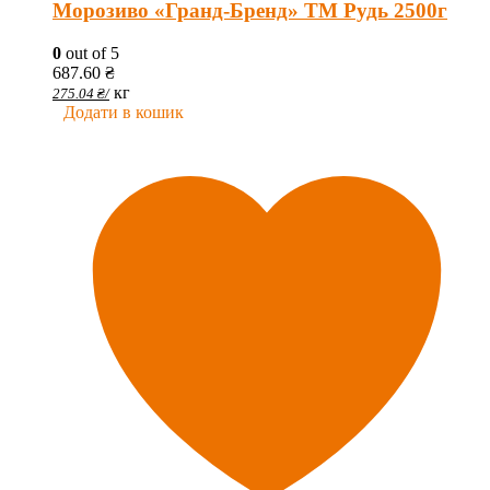
Морозиво «Гранд-Бренд» ТМ Рудь 2500г
0
out of 5
687.60
₴
кг
275.04
₴
/
Додати в кошик