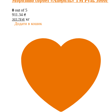
Морозиво сорбет «Апероль» ТМ Рудь 3000г
0
out of 5
911.34
₴
кг
303.78
₴
/
Додати в кошик