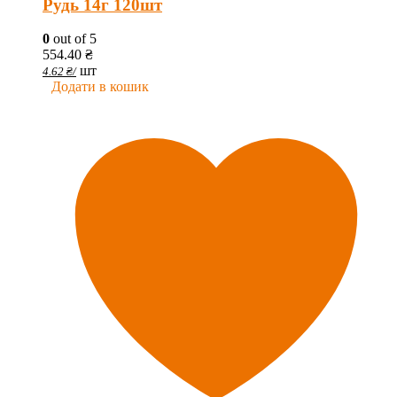
Рудь 14г 120шт
0
out of 5
554.40
₴
шт
4.62
₴
/
Додати в кошик