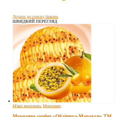
Додати до списку бажань
ШВИДКИЙ ПЕРЕГЛЯД
М'яке морозиво
,
Морозиво
Морозиво сорбет «Обліпиха-Маракуя» ТМ