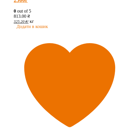
2500г
0
out of 5
813.00
₴
кг
325.20
₴
/
Додати в кошик