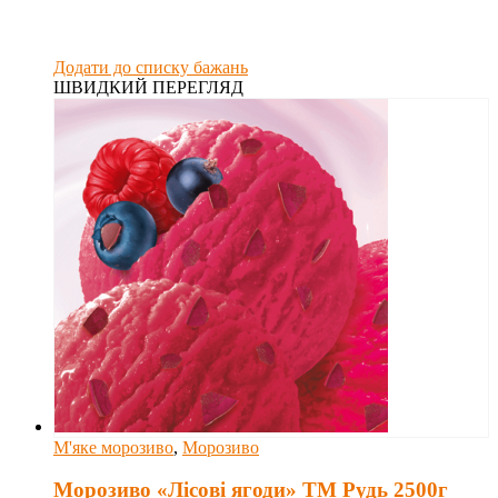
Додати до списку бажань
ШВИДКИЙ ПЕРЕГЛЯД
М'яке морозиво
,
Морозиво
Морозиво «Лісові ягоди» ТМ Рудь 2500г