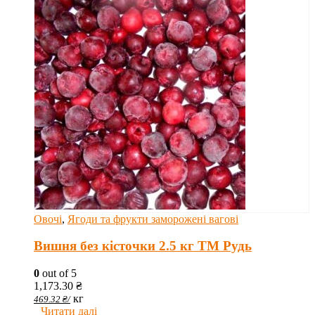
Овочі
,
Ягоди та фрукти заморожені вагові
Вишня без кісточки 2.5 кг ТМ Рудь
0
out of 5
1,173.30
₴
кг
469.32
₴
/
Читати далі