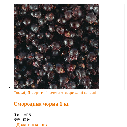
Овочі
,
Ягоди та фрукти заморожені вагові
Смородина чорна 1 кг
0
out of 5
655.00
₴
Додати в кошик