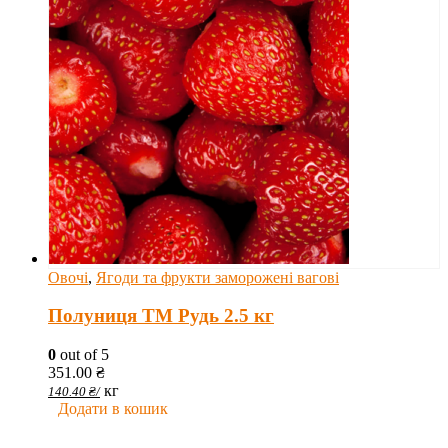
Овочі
,
Ягоди та фрукти заморожені вагові
Полуниця ТМ Рудь 2.5 кг
0
out of 5
351.00
₴
кг
140.40
₴
/
Додати в кошик