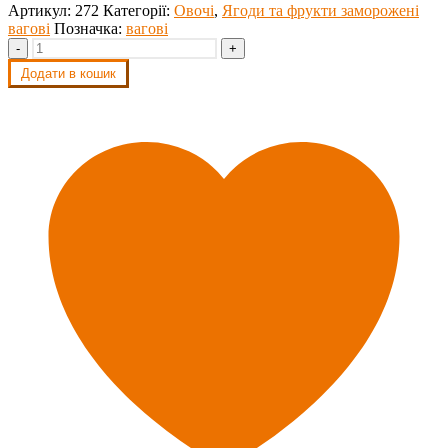
Артикул:
272
Категорії:
Овочі
,
Ягоди та фрукти заморожені
вагові
Позначка:
вагові
-
+
Додати в кошик