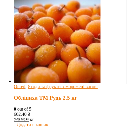
Овочі
,
Ягоди та фрукти заморожені вагові
Обліпиха ТМ Рудь 2.5 кг
0
out of 5
602.40
₴
кг
240.96
₴
/
Додати в кошик