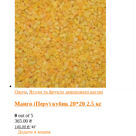
Овочі
,
Ягоди та фрукти заморожені вагові
Манго (Перу) кубик 20*20 2.5 кг
0
out of 5
365.00
₴
кг
146.00
₴
/
Додати в кошик