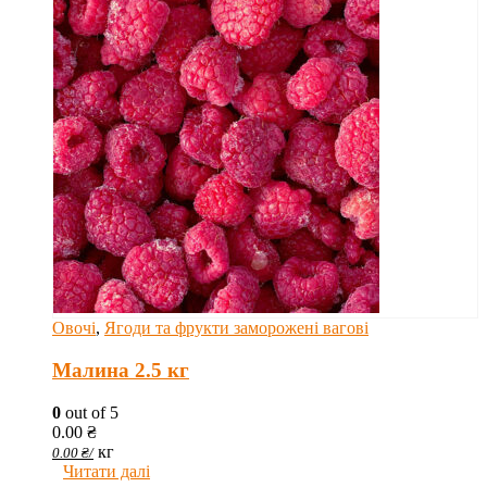
Овочі
,
Ягоди та фрукти заморожені вагові
Малина 2.5 кг
0
out of 5
0.00
₴
кг
0.00
₴
/
Читати далі