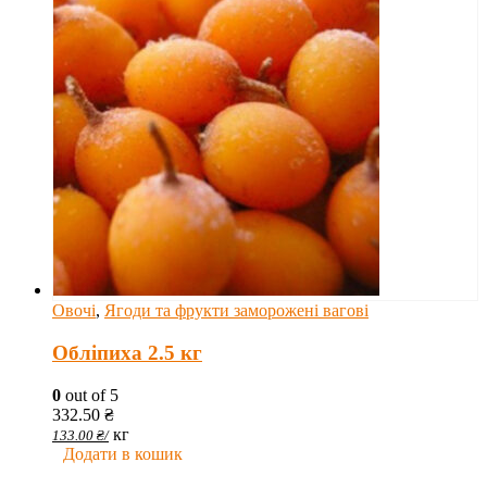
Овочі
,
Ягоди та фрукти заморожені вагові
Обліпиха 2.5 кг
0
out of 5
332.50
₴
кг
133.00
₴
/
Додати в кошик