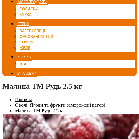
М’ЯСОПРОДУКТИ
СОСИСКИ
КУРКА
СПЕЦІЇ
ВАГОВІ СПЕЦІЇ
ФАСОВАНІ СПЕЦІЇ
СОУСИ
ЖЕЛЕ
ХОРЕКА
ЛІД
УПАКОВКИ
Малина ТМ Рудь 2.5 кг
Головна
Овочі
,
Ягоди та фрукти заморожені вагові
Малина ТМ Рудь 2.5 кг