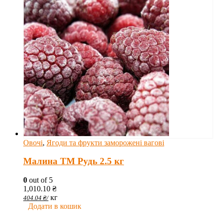
Овочі
,
Ягоди та фрукти заморожені вагові
Малина ТМ Рудь 2.5 кг
0
out of 5
1,010.10
₴
кг
404.04
₴
/
Додати в кошик