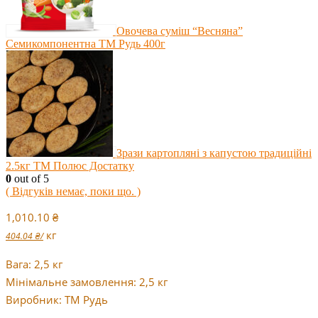
Овочева суміш “Весняна”
Семикомпонентна ТМ Рудь 400г
Зрази картопляні з капустою традиційні
2.5кг ТМ Полюс Достатку
0
out of 5
( Відгуків немає, поки що. )
1,010.10
₴
кг
404.04
₴
/
Вага: 2,5 кг
Мінімальне замовлення: 2,5 кг
Виробник: ТМ Рудь