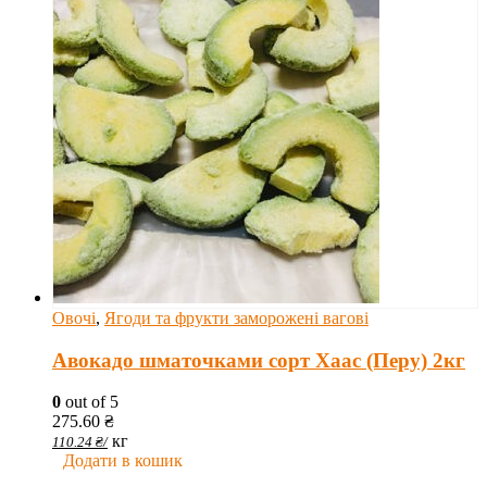
Овочі
,
Ягоди та фрукти заморожені вагові
Авокадо шматочками сорт Хаас (Перу) 2кг
0
out of 5
275.60
₴
кг
110.24
₴
/
Додати в кошик