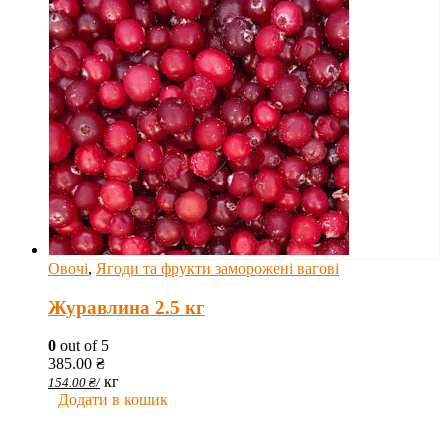
Овочі
,
Ягоди та фрукти заморожені вагові
Журавлина 2.5 кг
0
out of 5
385.00
₴
кг
154.00
₴
/
Додати в кошик