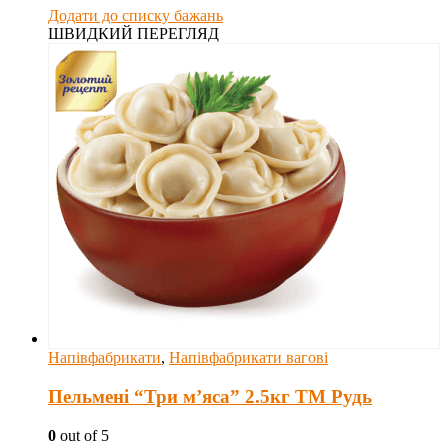
Додати до списку бажань
ШВИДКИЙ ПЕРЕГЛЯД
Напівфабрикати
,
Напівфабрикати вагові
Пельмені “Три м’яса” 2.5кг ТМ Рудь
0
out of 5