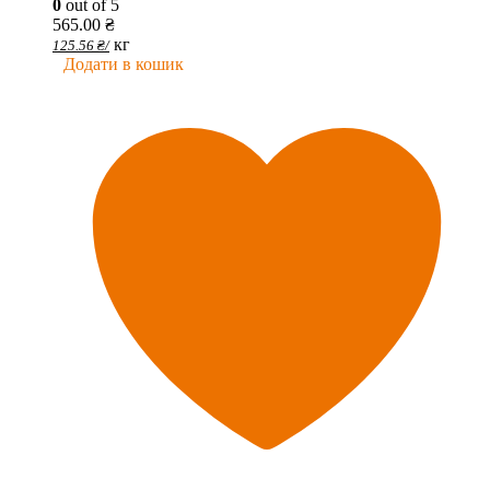
0
out of 5
565.00
₴
кг
125.56
₴
/
Додати в кошик