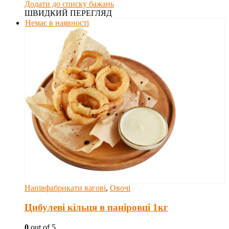
Додати до списку бажань
ШВИДКИЙ ПЕРЕГЛЯД
Немає в наявності
Напівфабрикати вагові
,
Овочі
Цибулеві кільця в паніровці 1кг
0
out of 5