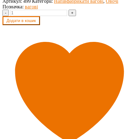
Артикул:
499
Категорії:
Напівфабрикати вагові
,
Овочі
Позначка:
вагові
-
+
Додати в кошик