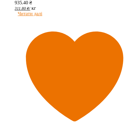
935.40
₴
кг
311.80
₴
/
Читати далі