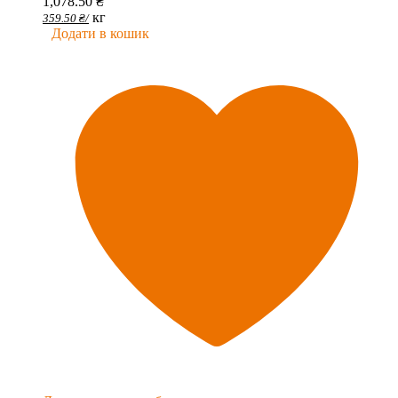
1,078.50
₴
кг
359.50
₴
/
Додати в кошик