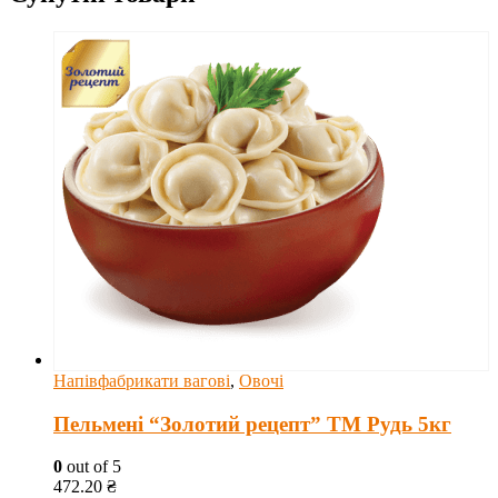
Напівфабрикати вагові
,
Овочі
Пельмені “Золотий рецепт” ТМ Рудь 5кг
0
out of 5
472.20
₴