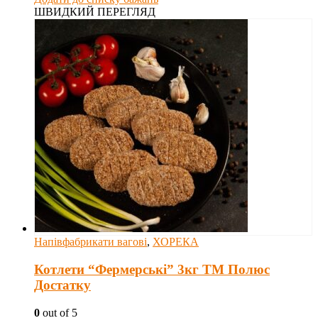
ШВИДКИЙ ПЕРЕГЛЯД
Напівфабрикати вагові
,
ХОРЕКА
Котлети “Фермерські” 3кг ТМ Полюс
Достатку
0
out of 5