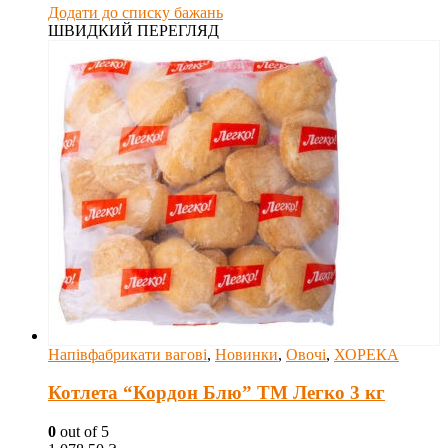
Додати до списку бажань
ШВИДКИЙ ПЕРЕГЛЯД
Напівфабрикати вагові
,
Новинки
,
Овочі
,
ХОРЕКА
Котлета “Кордон Блю” ТМ Легко 3 кг
0
out of 5