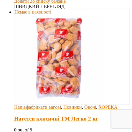
Додати до списку бажань
ШВИДКИЙ ПЕРЕГЛЯД
Немає в наявності
Напівфабрикати вагові
,
Новинки
,
Овочі
,
ХОРЕКА
Нагетси класичні ТМ Легко 2 кг
0
out of 5