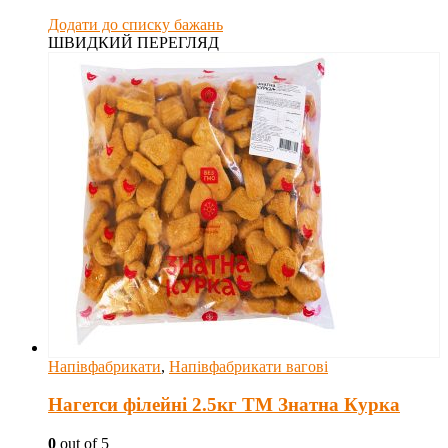
Додати до списку бажань
ШВИДКИЙ ПЕРЕГЛЯД
Напівфабрикати
,
Напівфабрикати вагові
Нагетси філейні 2.5кг ТМ Знатна Курка
0
out of 5