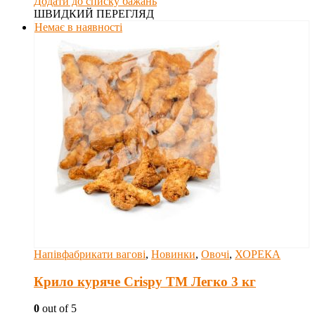
Додати до списку бажань
ШВИДКИЙ ПЕРЕГЛЯД
Немає в наявності
Напівфабрикати вагові
,
Новинки
,
Овочі
,
ХОРЕКА
Крило куряче Crispy ТМ Легко 3 кг
0
out of 5