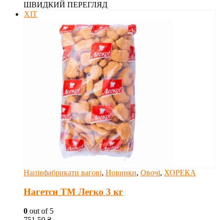
ШВИДКИЙ ПЕРЕГЛЯД
ХІТ
Напівфабрикати вагові
,
Новинки
,
Овочі
,
ХОРЕКА
Нагетси ТМ Легко 3 кг
0
out of 5
751.50
₴