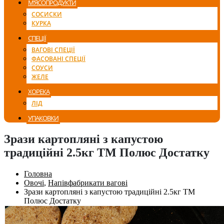
М’ЯСОПРОДУКТИ
СОСИСКИ
КУРКА
СПЕЦІЇ
ВАГОВІ СПЕЦІЇ
ФАСОВАНІ СПЕЦІЇ
СОУСИ
ЖЕЛЕ
ХОРЕКА
ЛІД
УПАКОВКИ
Зрази картопляні з капустою
традиційні 2.5кг ТМ Полюс Достатку
Головна
Овочі
,
Напівфабрикати вагові
Зрази картопляні з капустою традиційні 2.5кг ТМ
Полюс Достатку