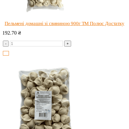
Пельмені домашні зі свининою 900г ТМ Полюс Достатку
192.70
₴
-
+