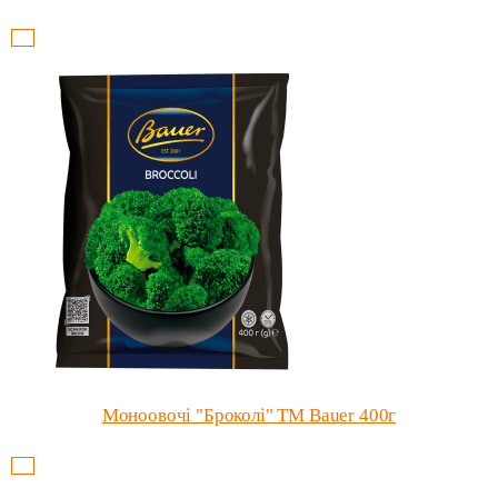
Моноовочі "Броколі" ТМ Bauer 400г