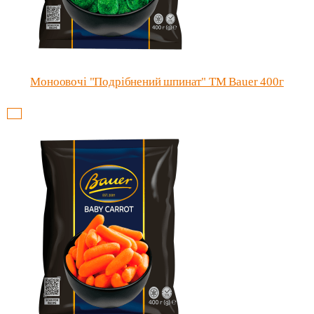
Моноовочі "Подрібнений шпинат" ТМ Bauer 400г