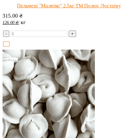
Пельмені "Малятко" 2.5кг ТМ Полюс Достатку
315.00
₴
кг
126.00
₴
/
-
+