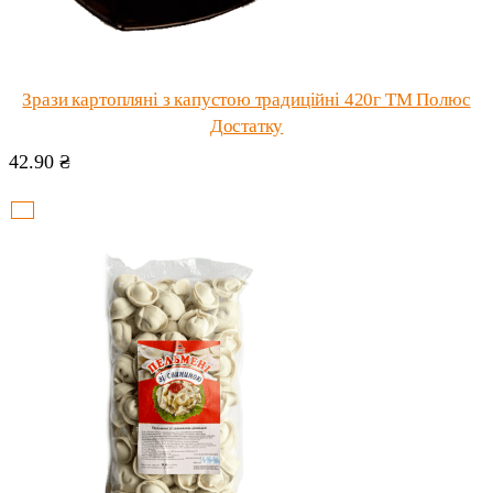
Зрази картопляні з капустою традиційні 420г ТМ Полюс
Достатку
42.90
₴