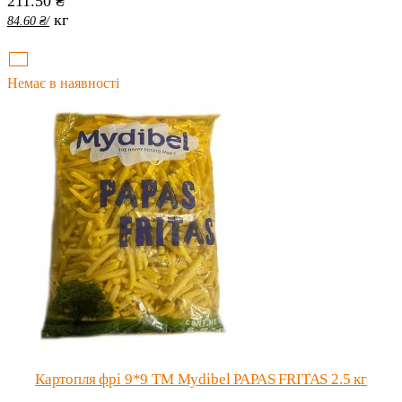
211.50
₴
кг
84.60
₴
/
Немає в наявності
Картопля фрі 9*9 ТМ Mydibel PAPAS FRITAS 2.5 кг