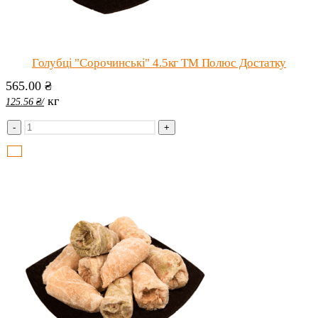
Голубці "Сорочинські" 4.5кг ТМ Полюс Достатку
565.00
₴
кг
125.56
₴
/
-
+