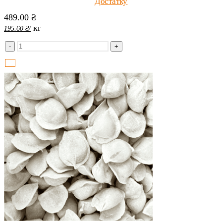
Достатку
489.00
₴
кг
195.60
₴
/
-
+