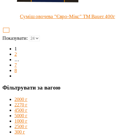
Суміш овочева "Євро-Мікс" ТМ Bauer 400г
Показувати:
1
2
…
7
8
Фільтрувати за вагою
2000 г
2270 г
4500 г
5000 г
1000 г
2500 г
300 г