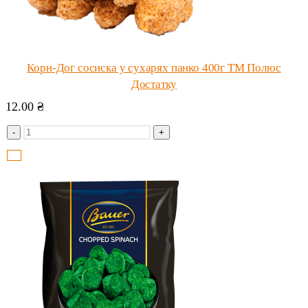
Корн-Дог сосиска у сухарях панко 400г ТМ Полюс
Достатку
12.00
₴
-
+