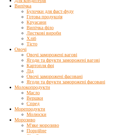
Для кондитерів
Випічка
Булочки для фаст-фуду
Готова продукція
Круасани
Випічка філо
Листкові вироби
Хліб
Тісто
Овочі
Овочі заморожені вагові
Ягоди та фрукти заморожені вагові
Картопля фрі
Лід
Овочі заморожені фасовані
Ягоди та фрукти заморожені фасовані
Молокопродукти
Масло
Вершки
Спред
Морепродукти
Молюски
Морозиво
М'яке морозиво
Порційне