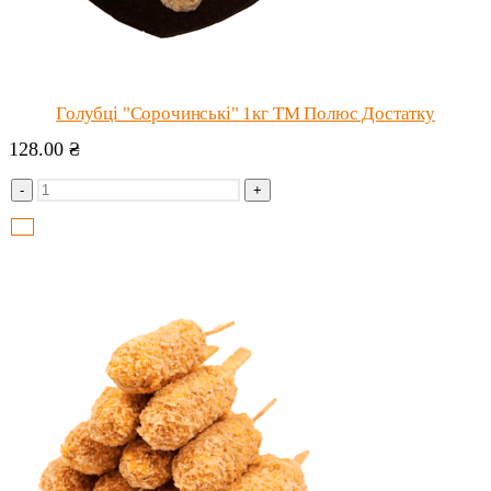
Голубці "Сорочинські" 1кг ТМ Полюс Достатку
128.00
₴
-
+