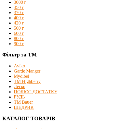
3000 г
350 г
370 г
400 г
420 г
500 г
600 г
800 г
900 г
Фільтр за ТМ
Aviko
Garde Manger
Mydibel
TM Highberry
Легко
ПОЛЮС ДОСТАТКУ
РУДЬ
ТМ Bauer
ЩЕДРИК
КАТАЛОГ ТОВАРІВ