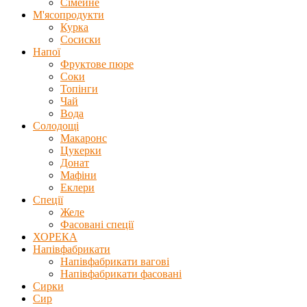
Сімейне
М'ясопродукти
Курка
Сосиски
Напої
Фруктове пюре
Соки
Топінги
Чай
Вода
Солодощі
Макаронс
Цукерки
Донат
Мафіни
Еклери
Спеції
Желе
Фасовані спеції
ХОРЕКА
Напівфабрикати
Напівфабрикати вагові
Напівфабрикати фасовані
Сирки
Сир