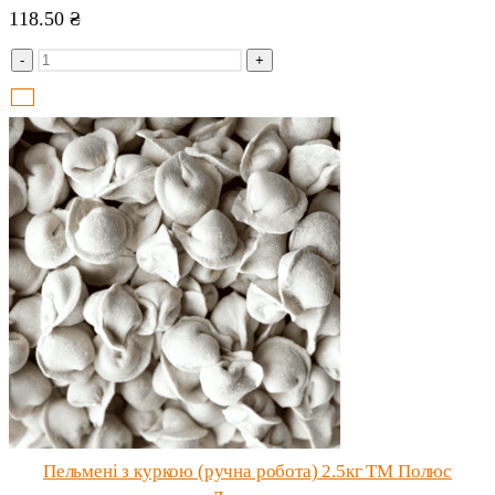
118.50
₴
-
+
Пельмені з куркою (ручна робота) 2.5кг ТМ Полюс