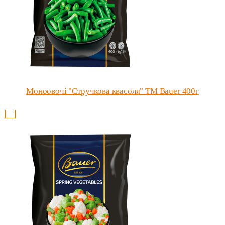
Моноовочі "Стручкова квасоля" ТМ Bauer 400г