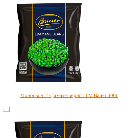
Моноовочі "Едамаме зерно" ТМ Bauer 400г