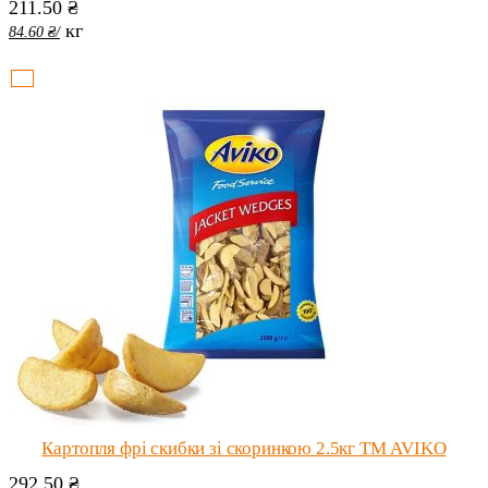
211.50
₴
кг
84.60
₴
/
Картопля фрі скибки зі скоринкою 2.5кг ТМ AVIKO
292.50
₴