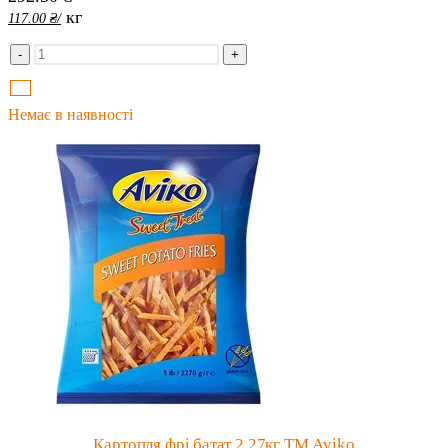
кг
117.00
₴
/
-
+
Немає в наявності
Картопля фрі батат 2.27кг ТМ Aviko