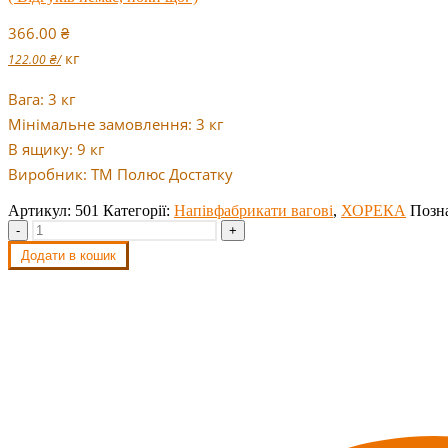
366.00
₴
кг
122.00
₴
/
Вага: 3 кг
Мінімальне замовлення: 3 кг
В ящику: 9 кг
Виробник: ТМ Полюс Достатку
Артикул:
501
Категорії:
Напівфабрикати вагові
,
ХОРЕКА
Позн
-
+
Додати в кошик