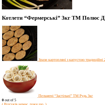
Котлети “Фермерські” 3кг ТМ Полюс Д
Зрази картопляні з капустою традиційні
Пельмені “Застільні” ТМ Рудь 3кг
0
out of 5
( Відгуків немає, поки що. )