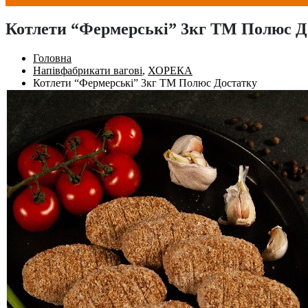
Котлети “Фермерські” 3кг ТМ Полюс Д
Головна
Напівфабрикати вагові
,
ХОРЕКА
Котлети “Фермерські” 3кг ТМ Полюс Достатку