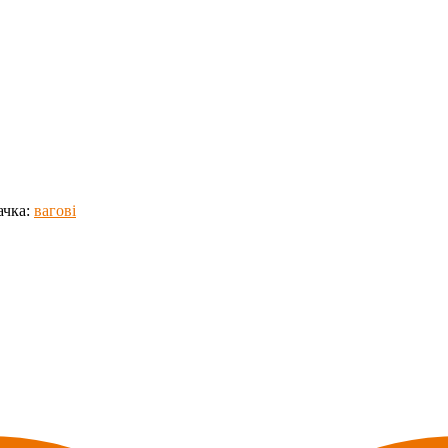
ачка:
вагові