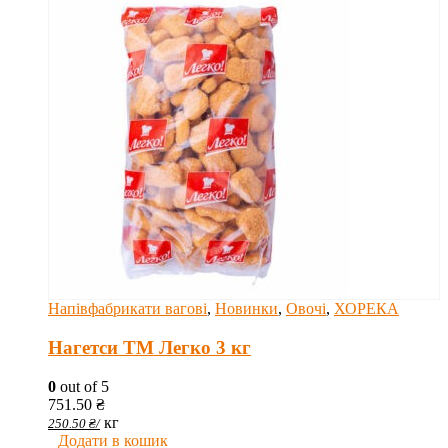
Напівфабрикати вагові
,
Новинки
,
Овочі
,
ХОРЕКА
Нагетси ТМ Легко 3 кг
0
out of 5
751.50
₴
кг
250.50
₴
/
Додати в кошик