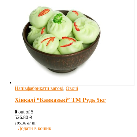
Напівфабрикати вагові
,
Овочі
Хінкалі “Кавказькі” ТМ Рудь 5кг
0
out of 5
526.80
₴
кг
105.36
₴
/
Додати в кошик