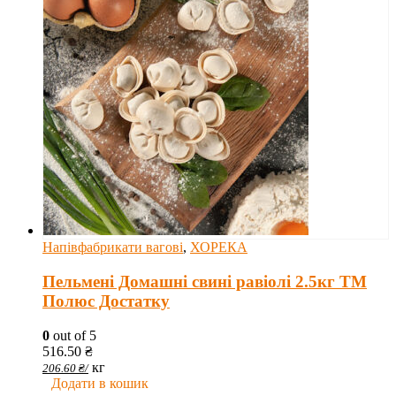
Напівфабрикати вагові
,
ХОРЕКА
Пельмені Домашні свині равіолі 2.5кг ТМ
Полюс Достатку
0
out of 5
516.50
₴
кг
206.60
₴
/
Додати в кошик