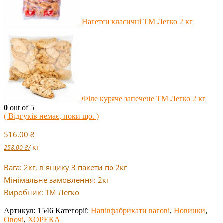
Нагетси класичні ТМ Легко 2 кг
Філе куряче запечене ТМ Легко 2 кг
0
out of 5
( Відгуків немає, поки що. )
516.00
₴
кг
258.00
₴
/
Вага: 2кг, в ящику 3 пакети по 2кг
Мінімальне замовлення: 2кг
Виробник: TM Легко
Артикул:
1546
Категорії:
Напівфабрикати вагові
,
Новинки
,
Овочі
,
ХОРЕКА