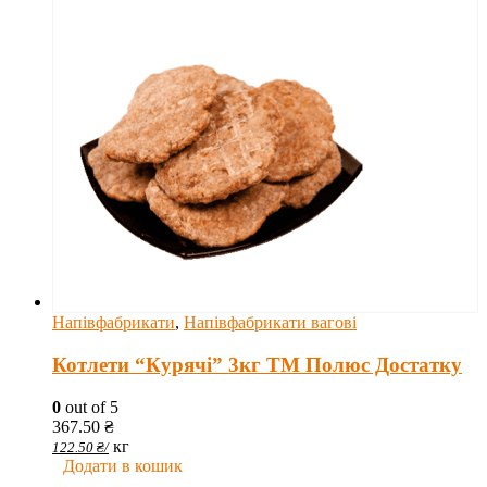
Напівфабрикати
,
Напівфабрикати вагові
Котлети “Курячі” 3кг ТМ Полюс Достатку
0
out of 5
367.50
₴
кг
122.50
₴
/
Додати в кошик