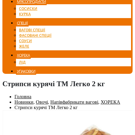
М’ЯСОПРОДУКТИ
СОСИСКИ
КУРКА
СПЕЦІЇ
ВАГОВІ СПЕЦІЇ
ФАСОВАНІ СПЕЦІЇ
СОУСИ
ЖЕЛЕ
ХОРЕКА
ЛІД
УПАКОВКИ
Стрипси курячі ТМ Легко 2 кг
Головна
Новинки
,
Овочі
,
Напівфабрикати вагові
,
ХОРЕКА
Стрипси курячі ТМ Легко 2 кг