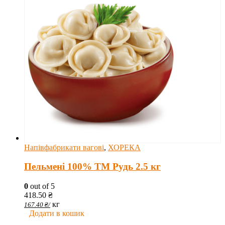
Напівфабрикати вагові
,
ХОРЕКА
Пельмені 100% ТМ Рудь 2.5 кг
0
out of 5
418.50
₴
кг
167.40
₴
/
Додати в кошик