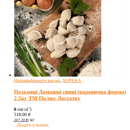
Напівфабрикати вагові
,
ХОРЕКА
Пельмені Домашні свині (варенична форма)
2.5кг ТМ Полюс Достатку
0
out of 5
518.00
₴
кг
207.20
₴
/
Додати в кошик