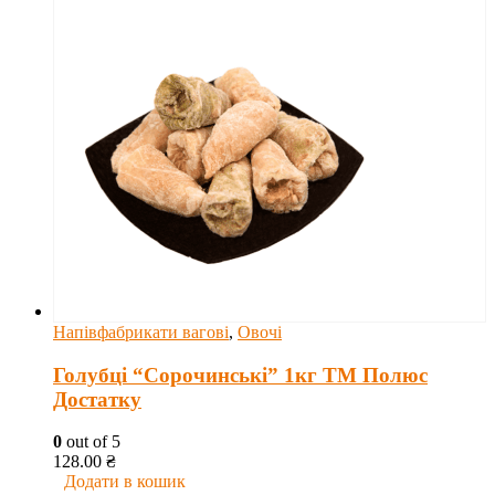
Напівфабрикати вагові
,
Овочі
Голубці “Сорочинські” 1кг ТМ Полюс
Достатку
0
out of 5
128.00
₴
Додати в кошик