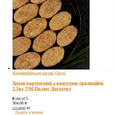
Напівфабрикати вагові
,
Овочі
Зрази картопляні з капустою традиційні
2.5кг ТМ Полюс Достатку
0
out of 5
304.00
₴
кг
121.60
₴
/
Додати в кошик