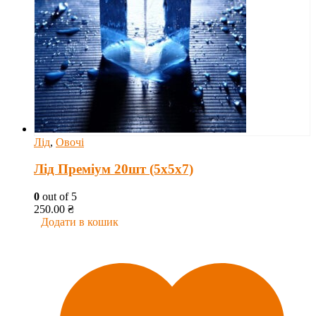
Лід
,
Овочі
Лід Преміум 20шт (5х5х7)
0
out of 5
250.00
₴
Додати в кошик