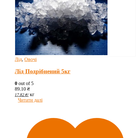
Лід
,
Овочі
Лід Подрібнений 5кг
0
out of 5
89.10
₴
кг
17.82
₴
/
Читати далі