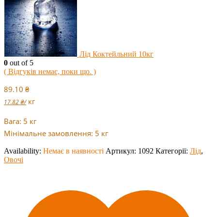
Лід Коктейльний 10кг
0
out of 5
( Відгуків немає, поки що. )
89.10
₴
кг
17.82
₴
/
Вага: 5 кг
Мінімальне замовлення: 5 кг
Availability:
Немає в наявності
Артикул:
1092
Категорії:
Лід
,
Овочі