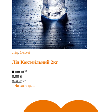
Лід
,
Овочі
Лід Коктейльний 2кг
0
out of 5
0.00
₴
кг
0.00
₴
/
Читати далі