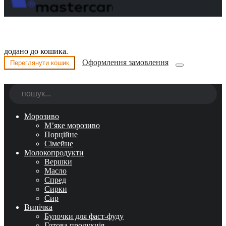
додано до кошика.
Оформлення замовлення
Переглянути кошик
Морозиво
М’яке морозиво
Порційне
Сімейне
Молокопродукти
Вершки
Масло
Спред
Сирки
Сир
Випічка
Булочки для фаст-фуду
Готова продукція