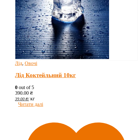
Лід
,
Овочі
Лід Коктейльний 10кг
0
out of 5
390.00
₴
кг
39.00
₴
/
Читати далі