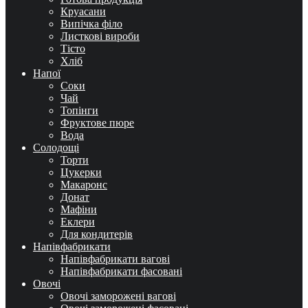
Круасани
Випічка філо
Листкові вироби
Тісто
Хліб
Напої
Соки
Чай
Топінги
Фруктове пюре
Вода
Солодощі
Торти
Цукерки
Макаронс
Донат
Мафіни
Еклери
Для кондитерів
Напівфабрикати
Напівфабрикати вагові
Напівфабрикати фасовані
Овочі
Овочі заморожені вагові