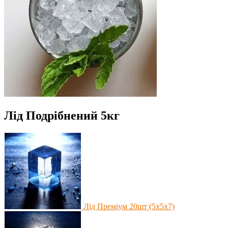
Лід Подрібнений 5кг
Лід Преміум 20шт (5х5х7)