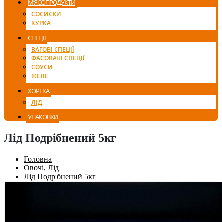
М’ЯСОПРОДУКТИ
СОСИСКИ
КУРКА
СПЕЦІЇ
ВАГОВІ СПЕЦІЇ
ФАСОВАНІ СПЕЦІЇ
СОУСИ
ЖЕЛЕ
ХОРЕКА
ЛІД
УПАКОВКИ
Лід Подрібнений 5кг
Головна
Овочі
,
Лід
Лід Подрібнений 5кг