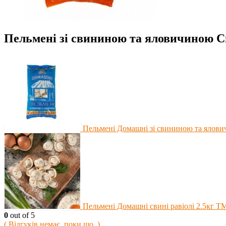
Пельмені зі свининою та яловичиною С
Пельмені Домашні зі свининою та ялов
Пельмені Домашні свині равіолі 2.5кг 
0
out of 5
( Відгуків немає, поки що. )