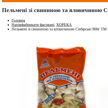
Пельмені зі свининою та яловичиною С
Головна
Напівфабрикати фасовані
,
ХОРЕКА
Пельмені зі свининою та яловичиною Сибірські 900г ТМ