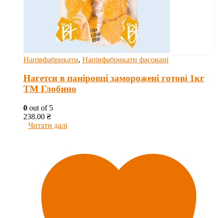
Напівфабрикати
,
Напівфабрикати фасовані
Нагетси в паніровці заморожені готові 1кг
ТМ Глобино
0
out of 5
238.00
₴
Читати далі