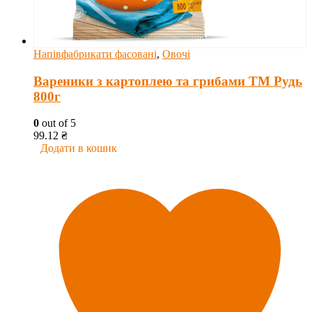
Напівфабрикати фасовані
,
Овочі
Вареники з картоплею та грибами ТМ Рудь
800г
0
out of 5
99.12
₴
Додати в кошик