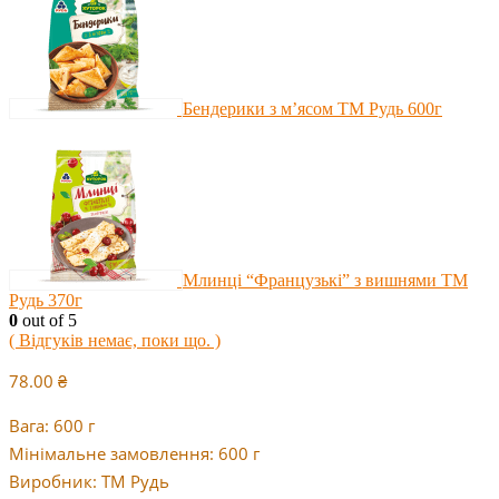
Бендерики з м’ясом ТМ Рудь 600г
Млинці “Французькі” з вишнями ТМ
Рудь 370г
0
out of 5
( Відгуків немає, поки що. )
78.00
₴
Вага: 600 г
Мінімальне замовлення: 600 г
Виробник: ТМ Рудь