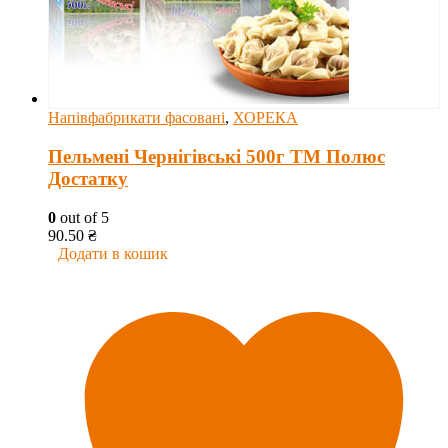
Напівфабрикати фасовані
,
ХОРЕКА
Пельмені Чернігівські 500г ТМ Полюс
Достатку
0
out of 5
90.50
₴
Додати в кошик