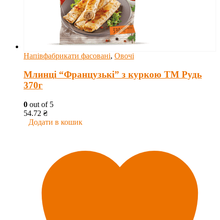
Напівфабрикати фасовані
,
Овочі
Млинці “Французькі” з куркою ТМ Рудь
370г
0
out of 5
54.72
₴
Додати в кошик