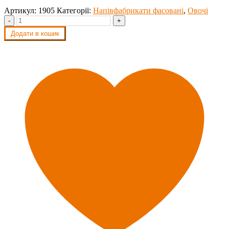
Артикул:
1905
Категорії:
Напівфабрикати фасовані
,
Овочі
-
+
Додати в кошик