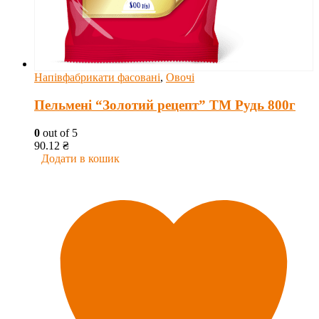
Напівфабрикати фасовані
,
Овочі
Пельмені “Золотий рецепт” ТМ Рудь 800г
0
out of 5
90.12
₴
Додати в кошик