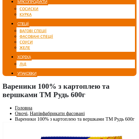
М’ЯСОПРОДУКТИ
СОСИСКИ
КУРКА
СПЕЦІЇ
ВАГОВІ СПЕЦІЇ
ФАСОВАНІ СПЕЦІЇ
СОУСИ
ЖЕЛЕ
ХОРЕКА
ЛІД
УПАКОВКИ
Вареники 100% з картоплею та
вершками ТМ Рудь 600г
Головна
Овочі
,
Напівфабрикати фасовані
Вареники 100% з картоплею та вершками ТМ Рудь 600г