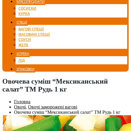
М’ЯСОПРОДУКТИ
СОСИСКИ
КУРКА
СПЕЦІЇ
ВАГОВІ СПЕЦІЇ
ФАСОВАНІ СПЕЦІЇ
СОУСИ
ЖЕЛЕ
ХОРЕКА
ЛІД
УПАКОВКИ
Овочева суміш “Мексиканський
салат” ТМ Рудь 1 кг
Головна
Овочі
,
Овочі заморожені вагові
Овочева суміш “Мексиканський салат” ТМ Рудь 1 кг