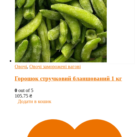
Овочі
,
Овочі заморожені вагові
Горошок стручковий бланшований 1 кг
0
out of 5
105.75
₴
Додати в кошик