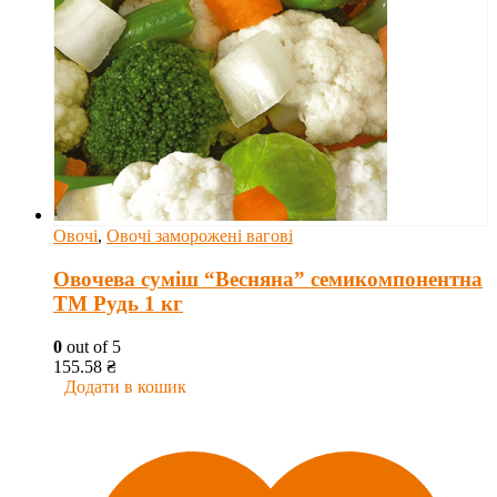
Овочі
,
Овочі заморожені вагові
Овочева суміш “Весняна” семикомпонентна
ТМ Рудь 1 кг
0
out of 5
155.58
₴
Додати в кошик