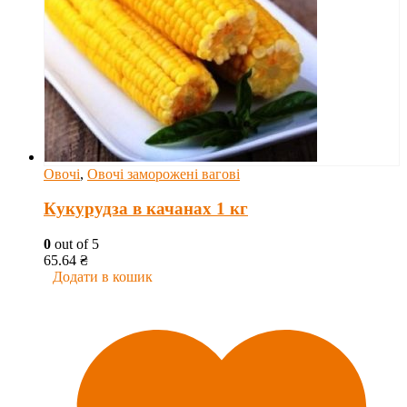
Овочі
,
Овочі заморожені вагові
Кукурудза в качанах 1 кг
0
out of 5
65.64
₴
Додати в кошик