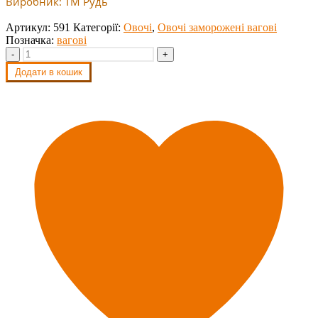
Виробник: ТМ Рудь
Артикул:
591
Категорії:
Овочі
,
Овочі заморожені вагові
Позначка:
вагові
-
+
Додати в кошик