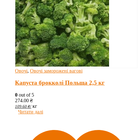
Овочі
,
Овочі заморожені вагові
Капуста брокколі Польща 2,5 кг
0
out of 5
274.00
₴
кг
109.60
₴
/
Читати далі