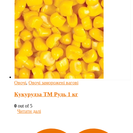
Овочі
,
Овочі заморожені вагові
Кукурудза ТМ Рудь 1 кг
0
out of 5
Читати далі