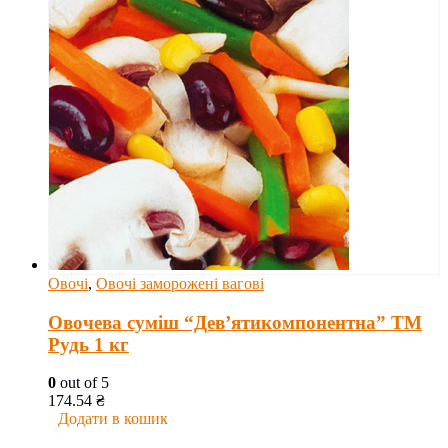
Овочі
,
Овочі заморожені вагові
Овочева суміш “Дев’ятикомпонентна” ТМ
Рудь 1 кг
0
out of 5
174.54
₴
Додати в кошик