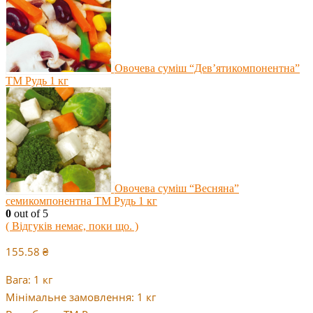
Овочева суміш “Дев’ятикомпонентна”
ТМ Рудь 1 кг
Овочева суміш “Весняна”
семикомпонентна ТМ Рудь 1 кг
0
out of 5
( Відгуків немає, поки що. )
155.58
₴
Вага: 1 кг
Мінімальне замовлення: 1 кг