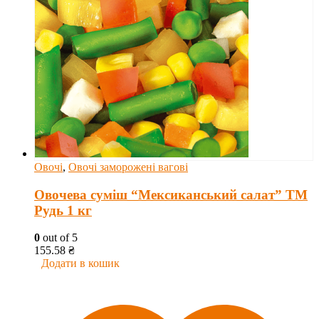
Овочі
,
Овочі заморожені вагові
Овочева суміш “Мексиканський салат” ТМ
Рудь 1 кг
0
out of 5
155.58
₴
Додати в кошик