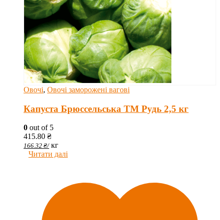
Овочі
,
Овочі заморожені вагові
Капуста Брюссельська ТМ Рудь 2,5 кг
0
out of 5
415.80
₴
кг
166.32
₴
/
Читати далі