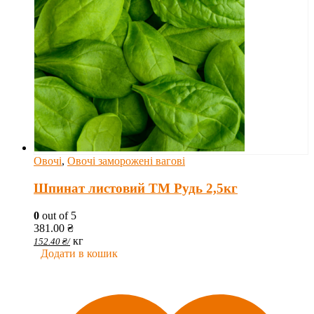
Овочі
,
Овочі заморожені вагові
Шпинат листовий ТМ Рудь 2,5кг
0
out of 5
381.00
₴
кг
152.40
₴
/
Додати в кошик