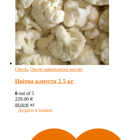
Овочі
,
Овочі заморожені вагові
Цвітна капуста 2.5 кг
0
out of 5
220.00
₴
кг
88.00
₴
/
Додати в кошик