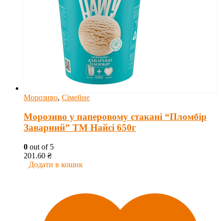
Морозиво
,
Сімейне
Морозиво у паперовому стакані “Пломбір
Заварний” ТМ Найсі 650г
0
out of 5
201.60
₴
Додати в кошик