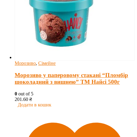
Морозиво
,
Сімейне
Морозиво у паперовому стакані “Пломбір
шоколадний з вишнею” ТМ Найсі 500г
0
out of 5
201.60
₴
Додати в кошик