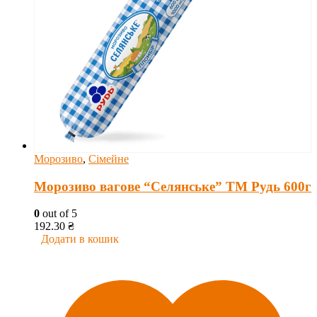
Морозиво
,
Сімейне
Морозиво вагове “Селянське” ТМ Рудь 600г
0
out of 5
192.30
₴
Додати в кошик