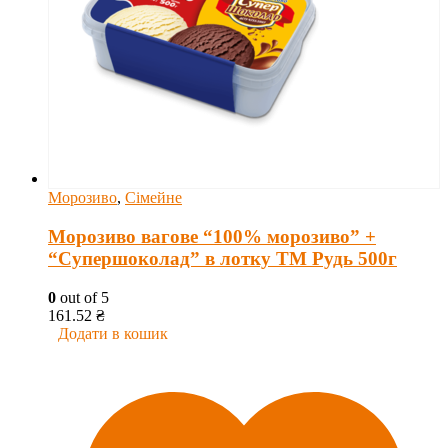
Морозиво
,
Сімейне
Морозиво вагове “100% морозиво” +
“Супершоколад” в лотку ТМ Рудь 500г
0
out of 5
161.52
₴
Додати в кошик