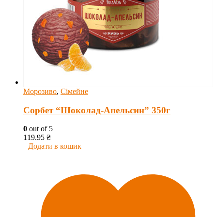
Морозиво
,
Сімейне
Сорбет “Шоколад-Апельсин” 350г
0
out of 5
119.95
₴
Додати в кошик