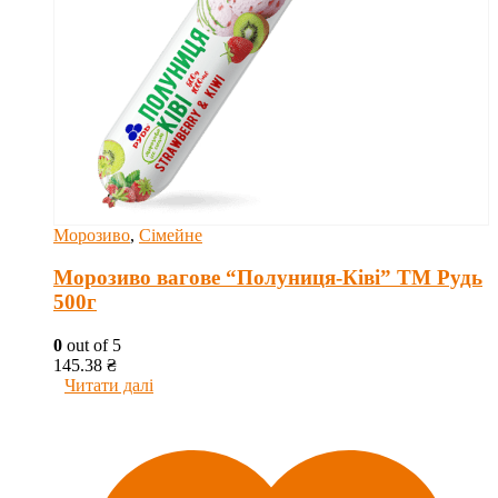
Морозиво
,
Сімейне
Морозиво вагове “Полуниця-Ківі” ТМ Рудь
500г
0
out of 5
145.38
₴
Читати далі