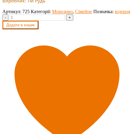
Виробник: ТМ Рудь
Артикул:
725
Категорії:
Морозиво
,
Сімейне
Позначка:
відерця
-
+
Додати в кошик