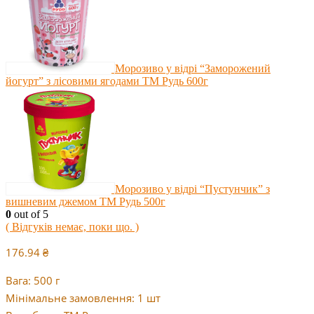
Морозиво у відрі “Заморожений
йогурт” з лісовими ягодами ТМ Рудь 600г
Морозиво у відрі “Пустунчик” з
вишневим джемом ТМ Рудь 500г
0
out of 5
( Відгуків немає, поки що. )
176.94
₴
Вага: 500 г
Мінімальне замовлення: 1 шт