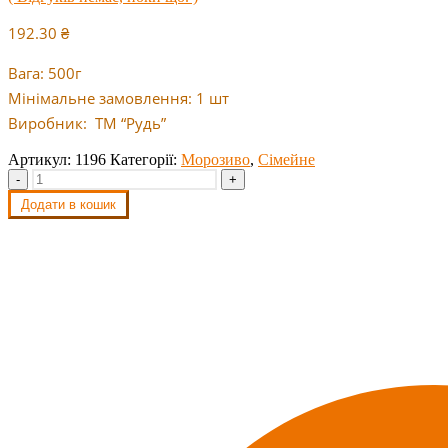
192.30
₴
Вага: 500г
Мінімальне замовлення: 1 шт
Виробник: ТМ “Рудь”
Артикул:
1196
Категорії:
Морозиво
,
Сімейне
-
+
Додати в кошик