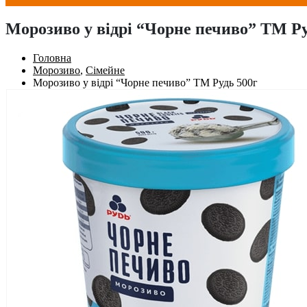
Морозиво у відрі “Чорне печиво” ТМ Ру
Головна
Морозиво
,
Сімейне
Морозиво у відрі “Чорне печиво” ТМ Рудь 500г