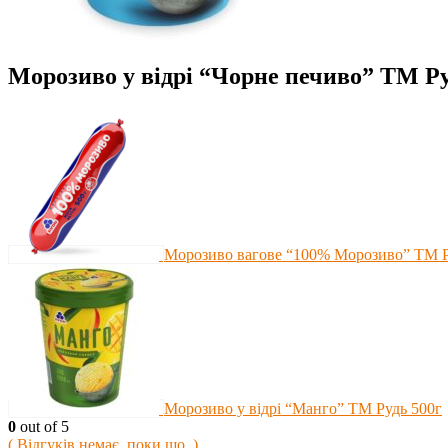
Морозиво у відрі “Чорне печиво” ТМ Ру
Морозиво вагове “100% Морозиво” ТМ Р
Морозиво у відрі “Манго” ТМ Рудь 500г
0
out of 5
( Відгуків немає, поки що. )