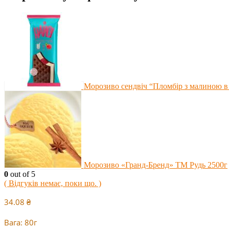
Морозиво сендвіч “Пломбір з малиною в
Морозиво «Гранд-Бренд» ТМ Рудь 2500г
0
out of 5
( Відгуків немає, поки що. )
34.08
₴
Вага: 80г