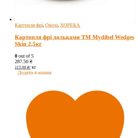
Картопля фрі
,
Овочі
,
ХОРЕКА
Картопля фрі дольками ТМ Mydibel Wedges
Skin 2,5кг
0
out of 5
287.50
₴
кг
115.00
₴
/
Додати в кошик