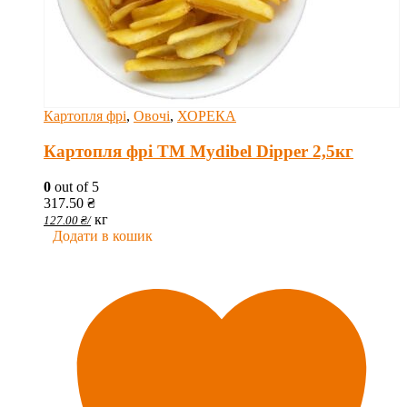
Картопля фрі
,
Овочі
,
ХОРЕКА
Картопля фрі ТМ Mydibel Dipper 2,5кг
0
out of 5
317.50
₴
кг
127.00
₴
/
Додати в кошик