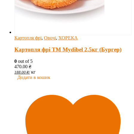
Картопля фрі
,
Овочі
,
ХОРЕКА
Картопля фрі ТМ Mydibel 2,5кг (Бургер)
0
out of 5
470.00
₴
кг
188.00
₴
/
Додати в кошик