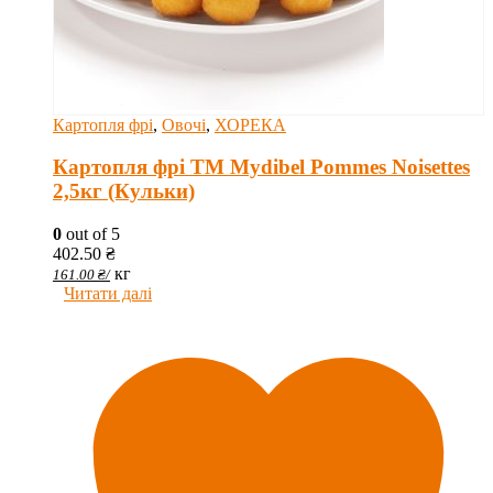
Картопля фрі
,
Овочі
,
ХОРЕКА
Картопля фрі ТМ Mydibel Pommes Noisettes
2,5кг (Кульки)
0
out of 5
402.50
₴
кг
161.00
₴
/
Читати далі