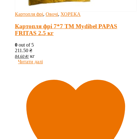
Картопля фрі
,
Овочі
,
ХОРЕКА
Картопля фрі 7*7 ТМ Mydibel PAPAS
FRITAS 2.5 кг
0
out of 5
211.50
₴
кг
84.60
₴
/
Читати далі