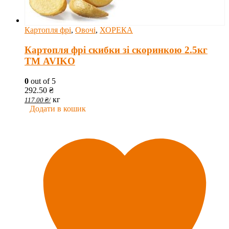
Картопля фрі
,
Овочі
,
ХОРЕКА
Картопля фрі скибки зі скоринкою 2.5кг
ТМ AVIKO
0
out of 5
292.50
₴
кг
117.00
₴
/
Додати в кошик