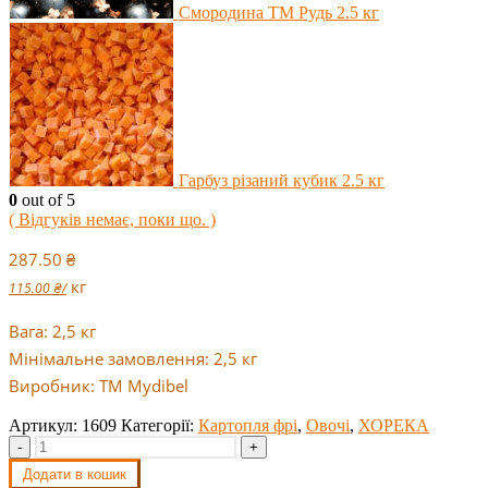
Cмородина ТМ Рудь 2.5 кг
Гарбуз різаний кубик 2.5 кг
0
out of 5
( Відгуків немає, поки що. )
287.50
₴
кг
115.00
₴
/
Вага: 2,5 кг
Мінімальне замовлення: 2,5 кг
Виробник: ТМ Mydibel
Артикул:
1609
Категорії:
Картопля фрі
,
Овочі
,
ХОРЕКА
-
+
Додати в кошик