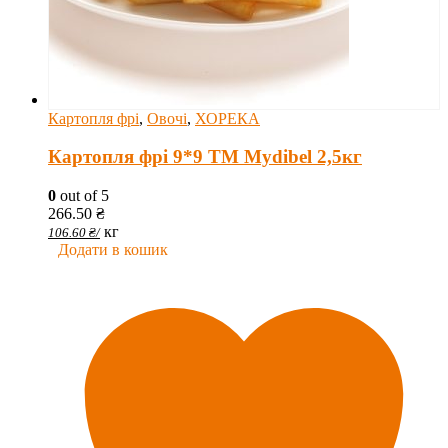
Картопля фрі
,
Овочі
,
ХОРЕКА
Картопля фрі 9*9 ТМ Mydibel 2,5кг
0
out of 5
266.50
₴
кг
106.60
₴
/
Додати в кошик