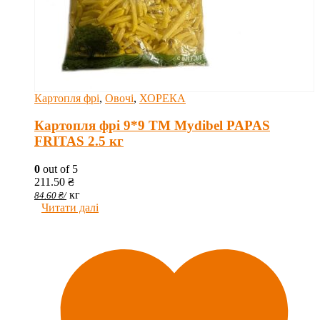
Картопля фрі
,
Овочі
,
ХОРЕКА
Картопля фрі 9*9 ТМ Mydibel PAPAS
FRITAS 2.5 кг
0
out of 5
211.50
₴
кг
84.60
₴
/
Читати далі