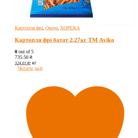
Картопля фрі
,
Овочі
,
ХОРЕКА
Картопля фрі батат 2.27кг ТМ Aviko
0
out of 5
735.50
₴
кг
324.01
₴
/
Читати далі