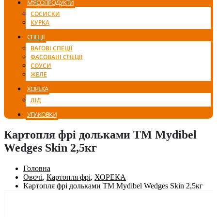
М’ЯСОПРОДУКТИ
СОСИСКИ
КУРКА
СПЕЦІЇ
ВАГОВІ СПЕЦІЇ
ФАСОВАНІ СПЕЦІЇ
СОУСИ
ЖЕЛЕ
ХОРЕКА
ЛІД
УПАКОВКИ
Картопля фрі дольками ТМ Mydibel
Wedges Skin 2,5кг
Головна
Овочі
,
Картопля фрі
,
ХОРЕКА
Картопля фрі дольками ТМ Mydibel Wedges Skin 2,5кг