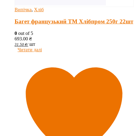
Випічка
,
Хліб
Багет французький ТМ Хлібпром 250г 22шт
0
out of 5
693.00
₴
шт
31.50
₴
/
Читати далі