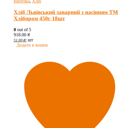
Випічка
,
Хліб
Хліб Львівський заварний з насінням ТМ
Хлібпром 450г 18шт
0
out of 5
918.00
₴
шт
51.00
₴
/
Додати в кошик