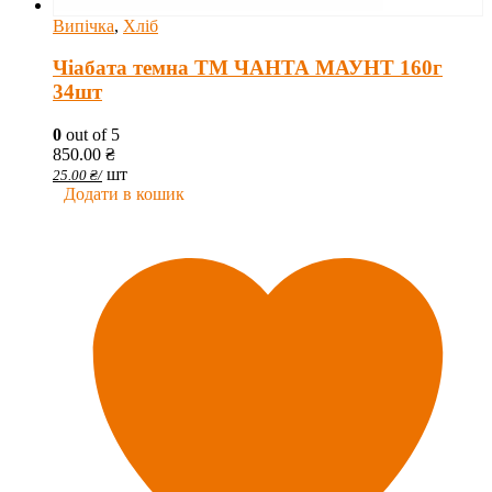
Випічка
,
Хліб
Чіабата темна ТМ ЧАНТА МАУНТ 160г
34шт
0
out of 5
850.00
₴
шт
25.00
₴
/
Додати в кошик