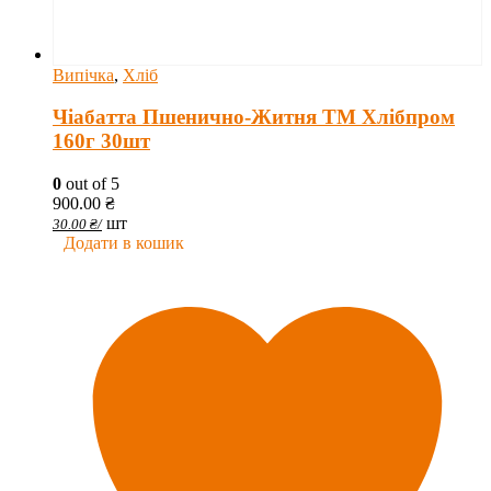
Випічка
,
Хліб
Чіабатта Пшенично-Житня ТМ Хлібпром
160г 30шт
0
out of 5
900.00
₴
шт
30.00
₴
/
Додати в кошик