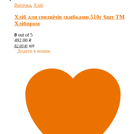
Випічка
,
Хліб
Хліб для сендвічів скибками 510г 6шт ТМ
Хлібпром
0
out of 5
492.00
₴
шт
82.00
₴
/
Додати в кошик