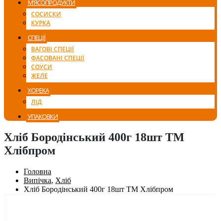
М’ЯСОПРОДУКТИ
СОСИСКИ
КУРКА
СПЕЦІЇ
ВАГОВІ СПЕЦІЇ
ФАСОВАНІ СПЕЦІЇ
СОУСИ
ЖЕЛЕ
ХОРЕКА
ЛІД
УПАКОВКИ
Хліб Бородінський 400г 18шт ТМ
Хлібпром
Головна
Випічка
,
Хліб
Хліб Бородінський 400г 18шт ТМ Хлібпром