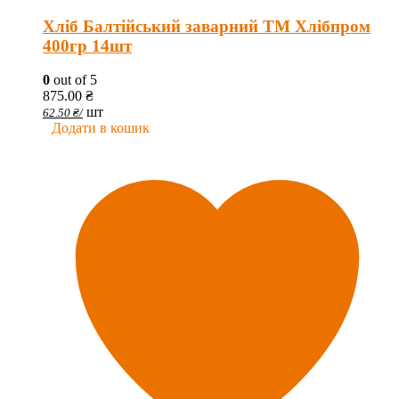
Хліб Балтійський заварний ТМ Хлібпром
400гр 14шт
0
out of 5
875.00
₴
шт
62.50
₴
/
Додати в кошик