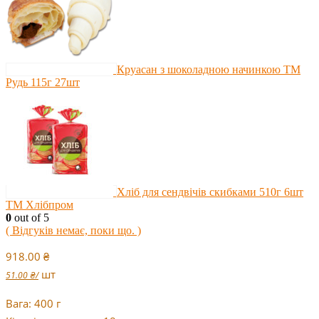
Круасан з шоколадною начинкою ТМ
Рудь 115г 27шт
Хліб для сендвічів скибками 510г 6шт
ТМ Хлібпром
0
out of 5
( Відгуків немає, поки що. )
918.00
₴
шт
51.00
₴
/
Вага: 400 г