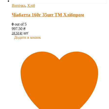
Випічка
,
Хліб
Чіабатта 160г 35шт ТМ Хлібпром
0
out of 5
997.50
₴
шт
28.50
₴
/
Додати в кошик