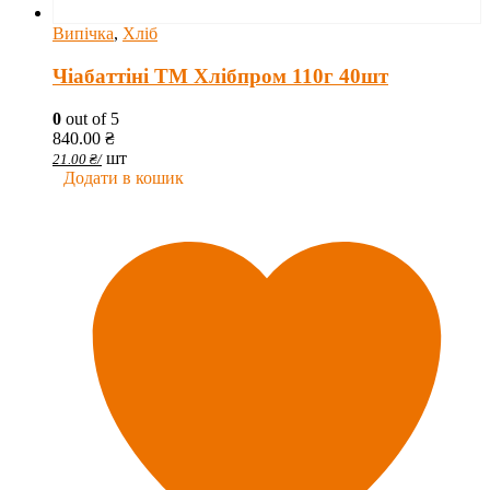
Випічка
,
Хліб
Чіабаттіні ТМ Хлібпром 110г 40шт
0
out of 5
840.00
₴
шт
21.00
₴
/
Додати в кошик