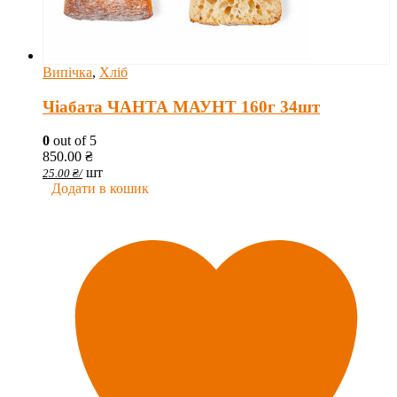
Випічка
,
Хліб
Чіабата ЧАНТА МАУНТ 160г 34шт
0
out of 5
850.00
₴
шт
25.00
₴
/
Додати в кошик