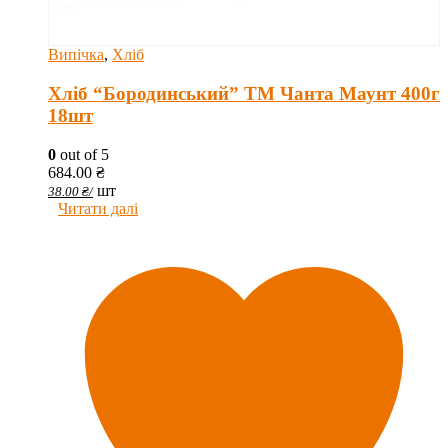
Випічка
,
Хліб
Хліб “Бородинський” ТМ Чанта Маунт 400г
18шт
0
out of 5
684.00
₴
шт
38.00
₴
/
Читати далі