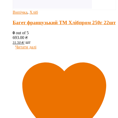
Випічка
,
Хліб
Багет французький ТМ Хлібпром 250г 22шт
0
out of 5
693.00
₴
шт
31.50
₴
/
Читати далі