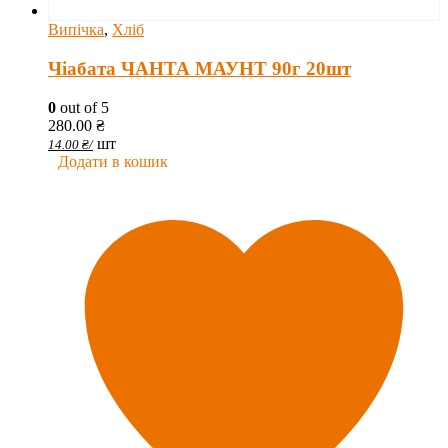
Випічка
,
Хліб
Чіабата ЧАНТА МАУНТ 90г 20шт
0
out of 5
280.00
₴
шт
14.00
₴
/
Додати в кошик