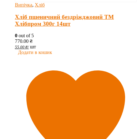
Випічка
,
Хліб
Хліб пшеничний бездріжджовий ТМ
Хлібпром 300г 14шт
0
out of 5
770.00
₴
шт
55.00
₴
/
Додати в кошик