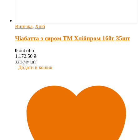
Випічка
,
Хліб
Чіабатта з сиром ТМ Хлібпром 160г 35шт
0
out of 5
1,172.50
₴
шт
33.50
₴
/
Додати в кошик