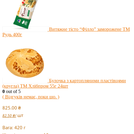
Витяжне тісто “Філло” заморожене ТМ
Рудь 400г
Булочка з картопляними пластівцями
(кругла) ТМ Хлібпром 55г 24шт
0
out of 5
( Відгуків немає, поки що. )
825.00
₴
шт
82.50
₴
/
Вага: 420 г