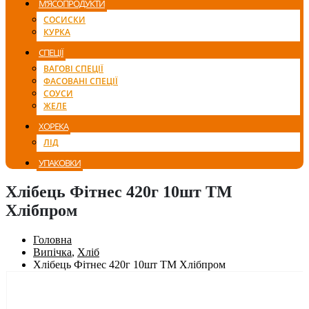
М’ЯСОПРОДУКТИ
СОСИСКИ
КУРКА
СПЕЦІЇ
ВАГОВІ СПЕЦІЇ
ФАСОВАНІ СПЕЦІЇ
СОУСИ
ЖЕЛЕ
ХОРЕКА
ЛІД
УПАКОВКИ
Хлібець Фітнес 420г 10шт ТМ
Хлібпром
Головна
Випічка
,
Хліб
Хлібець Фітнес 420г 10шт ТМ Хлібпром