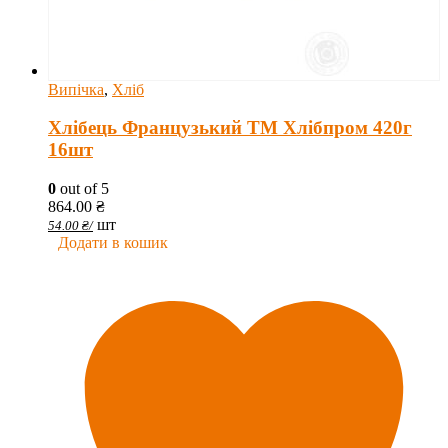
Випічка
,
Хліб
Хлібець Французький ТМ Хлібпром 420г
16шт
0
out of 5
864.00
₴
шт
54.00
₴
/
Додати в кошик