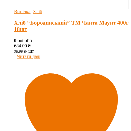
Випічка
,
Хліб
Хліб “Бородинський” ТМ Чанта Маунт 400г
18шт
0
out of 5
684.00
₴
шт
38.00
₴
/
Читати далі