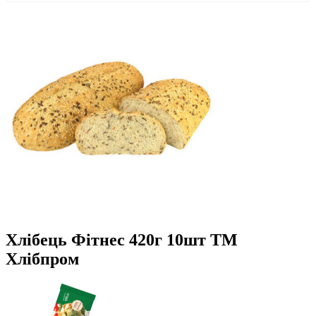
Хлібець Фітнес 420г 10шт ТМ
Хлібпром