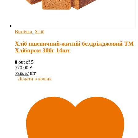
Випічка
,
Хліб
Хліб пшеничний-житній бездріжджовий ТМ
Хлібпром 300г 14шт
0
out of 5
770.00
₴
шт
55.00
₴
/
Додати в кошик