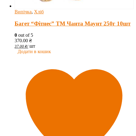
Випічка
,
Хліб
Багет “Фітнес” ТМ Чанта Маунт 250г 10шт
0
out of 5
370.00
₴
шт
37.00
₴
/
Додати в кошик