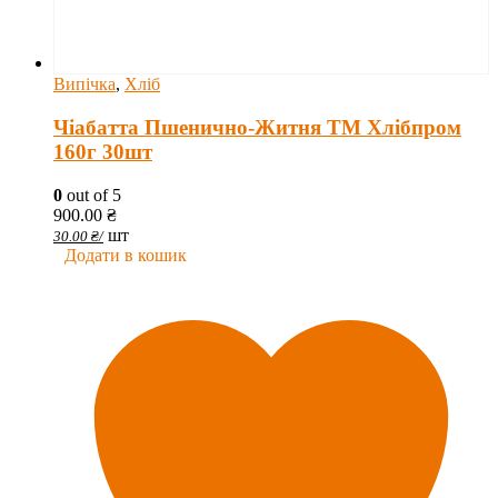
Випічка
,
Хліб
Чіабатта Пшенично-Житня ТМ Хлібпром
160г 30шт
0
out of 5
900.00
₴
шт
30.00
₴
/
Додати в кошик