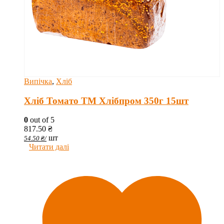
Випічка
,
Хліб
Хліб Томато ТМ Хлібпром 350г 15шт
0
out of 5
817.50
₴
шт
54.50
₴
/
Читати далі