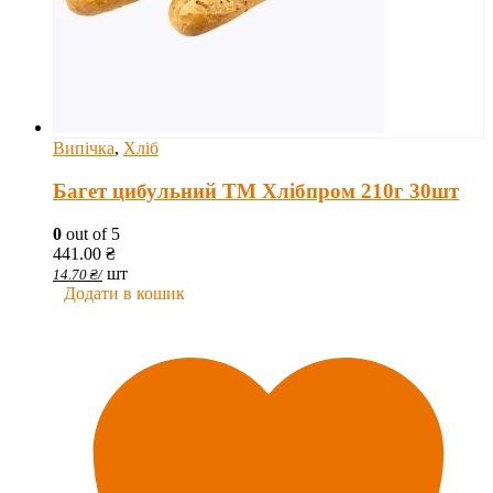
Випічка
,
Хліб
Багет цибульний ТМ Хлібпром 210г 30шт
0
out of 5
441.00
₴
шт
14.70
₴
/
Додати в кошик