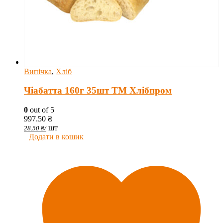
Випічка
,
Хліб
Чіабатта 160г 35шт ТМ Хлібпром
0
out of 5
997.50
₴
шт
28.50
₴
/
Додати в кошик