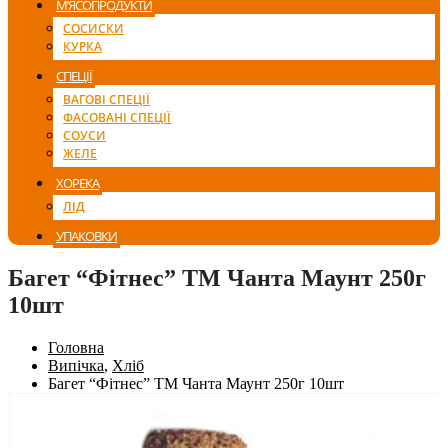
М’ЯСОПРОДУКТИ
СОСИСКИ
КУРКА
СПЕЦІЇ
ВАГОВІ СПЕЦІЇ
ФАСОВАНІ СПЕЦІЇ
СОУСИ
ЖЕЛЕ
ХОРЕКА
ЛІД
УПАКОВКИ
Багет “Фітнес” ТМ Чанта Маунт 250г
10шт
Головна
Випічка
,
Хліб
Багет “Фітнес” ТМ Чанта Маунт 250г 10шт