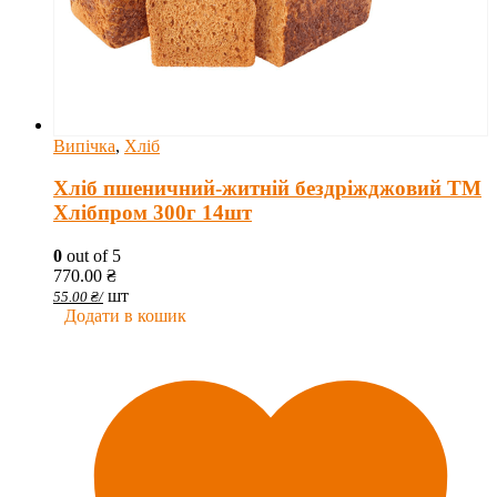
Випічка
,
Хліб
Хліб пшеничний-житній бездріжджовий ТМ
Хлібпром 300г 14шт
0
out of 5
770.00
₴
шт
55.00
₴
/
Додати в кошик