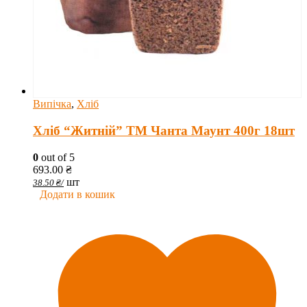
Випічка
,
Хліб
Хліб “Житній” ТМ Чанта Маунт 400г 18шт
0
out of 5
693.00
₴
шт
38.50
₴
/
Додати в кошик