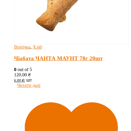
Випічка
,
Хліб
Чіабата ЧАНТА МАУНТ 78г 20шт
0
out of 5
120.00
₴
шт
6.00
₴
/
Читати далі