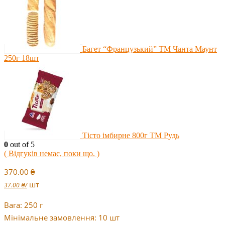
Багет “Французький” ТМ Чанта Маунт
250г 18шт
Тісто імбирне 800г ТМ Рудь
0
out of 5
( Відгуків немає, поки що. )
370.00
₴
шт
37.00
₴
/
Вага: 250 г
Мінімальне замовлення: 10 шт