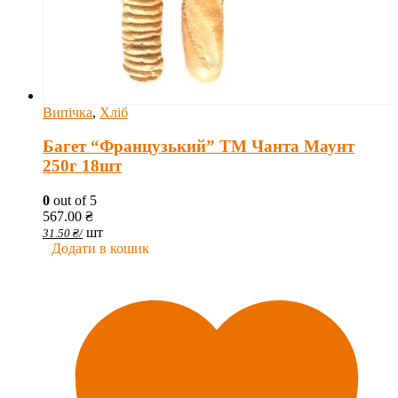
Випічка
,
Хліб
Багет “Французький” ТМ Чанта Маунт
250г 18шт
0
out of 5
567.00
₴
шт
31.50
₴
/
Додати в кошик