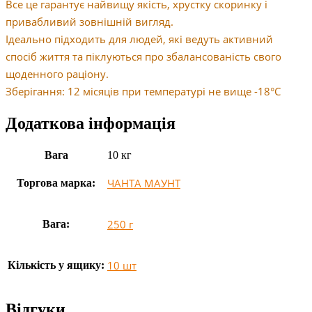
Все це гарантує найвищу якiсть, хрустку скоринку i
привабливий зовнiшнiй вигляд.
Ідеально пiдходить для людей, якi ведуть активний
спосiб життя та пiклуються про збалансованiсть свого
щоденного рацiону.
Зберігання: 12 місяців при температурі не вище -18°С
Додаткова інформація
Вага
10 кг
ЧАНТА МАУНТ
Торгова марка:
250 г
Вага:
10 шт
Кількість у ящику:
Відгуки