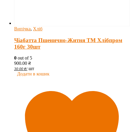
Випічка
,
Хліб
Чіабатта Пшенично-Житня ТМ Хлібпром
160г 30шт
0
out of 5
900.00
₴
шт
30.00
₴
/
Додати в кошик