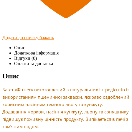
Додати до списку бажань
Опис
Додаткова інформація
Відгуки (0)
Оплата та доставка
Опис
Багет «Фiтнес» виготовлений з натуральних iнгредієнтiв iз
використанням пшеничної закваски, яскраво оздоблений
корисним насінням темного льогу та кунжуту.
Додавання моркви, насiння кунжуту, льону та соняшнику
пiдвищує поживну цiннiсть продукту. Випiкається в печi з
кам’яним подом.