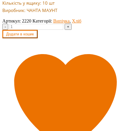
Кількість у ящику: 10 шт
Виробник: ЧАНТА МАУНТ
Артикул:
2220
Категорії:
Випічка
,
Хліб
-
+
Додати в кошик