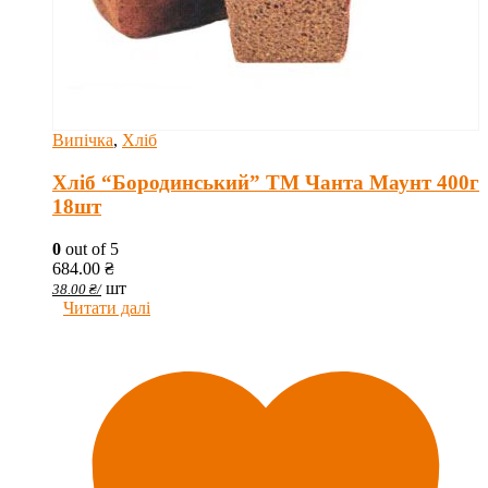
Випічка
,
Хліб
Хліб “Бородинський” ТМ Чанта Маунт 400г
18шт
0
out of 5
684.00
₴
шт
38.00
₴
/
Читати далі