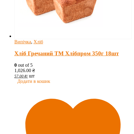
Випічка
,
Хліб
Хліб Гречаний ТМ Хлібпром 350г 18шт
0
out of 5
1,026.00
₴
шт
57.00
₴
/
Додати в кошик