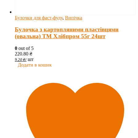
Булочки для фаст-фуду
,
Випічка
Булочка з картопляними пластівцями
(овальна) ТМ Хлібпром 55г 24шт
0
out of 5
220.80
₴
шт
9.20
₴
/
Додати в кошик