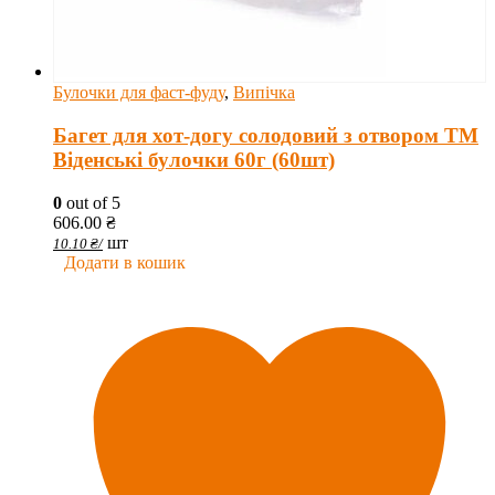
Булочки для фаст-фуду
,
Випічка
Багет для хот-догу солодовий з отвором ТМ
Віденські булочки 60г (60шт)
0
out of 5
606.00
₴
шт
10.10
₴
/
Додати в кошик