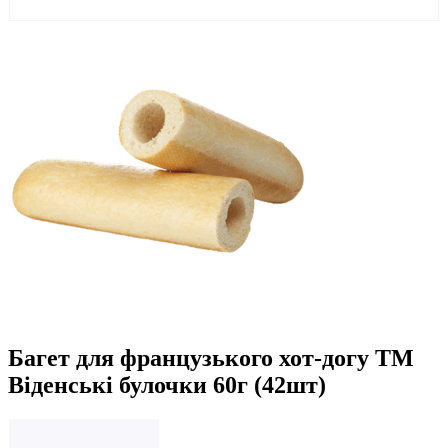
Багет для французького хот-догу ТМ
Віденські булочки 60г (42шт)