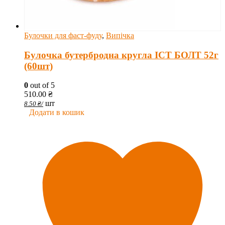
Булочки для фаст-фуду
,
Випічка
Булочка бутербродна кругла ІСТ БОЛТ 52г
(60шт)
0
out of 5
510.00
₴
шт
8.50
₴
/
Додати в кошик