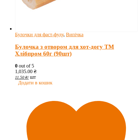
Булочки для фаст-фуду
,
Випічка
Булочка з отвором для хот-догу ТМ
Хлібпром 60г (90шт)
0
out of 5
1,035.00
₴
шт
11.50
₴
/
Додати в кошик