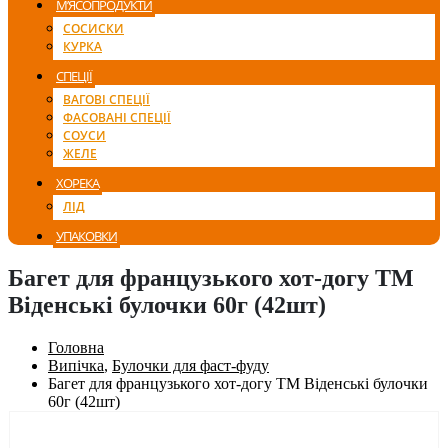
М’ЯСОПРОДУКТИ
СОСИСКИ
КУРКА
СПЕЦІЇ
ВАГОВІ СПЕЦІЇ
ФАСОВАНІ СПЕЦІЇ
СОУСИ
ЖЕЛЕ
ХОРЕКА
ЛІД
УПАКОВКИ
Багет для французького хот-догу ТМ
Віденські булочки 60г (42шт)
Головна
Випічка
,
Булочки для фаст-фуду
Багет для французького хот-догу ТМ Віденські булочки
60г (42шт)