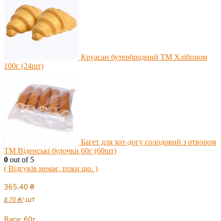
Круасан бутербродний ТМ Хлібпром
100г (24шт)
Багет для хот-догу солодовий з отвором
ТМ Віденські булочки 60г (60шт)
0
out of 5
( Відгуків немає, поки що. )
365.40
₴
шт
8.70
₴
/
Вага: 60г