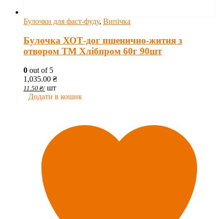
Булочки для фаст-фуду
,
Випічка
Булочка ХОТ-дог пшенично-житня з
отвором ТМ Хлібпром 60г 90шт
0
out of 5
1,035.00
₴
шт
11.50
₴
/
Додати в кошик