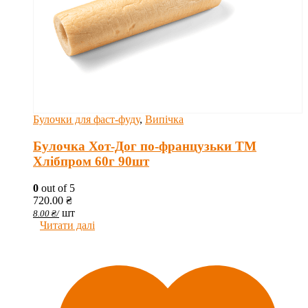
Булочки для фаст-фуду
,
Випічка
Булочка Хот-Дог по-французьки ТМ
Хлібпром 60г 90шт
0
out of 5
720.00
₴
шт
8.00
₴
/
Читати далі