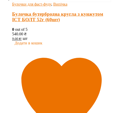
Булочки для фаст-фуду
,
Випічка
Булочка бутербродна кругла з кунжутом
ІСТ БОЛТ 52г (60шт)
0
out of 5
540.00
₴
шт
9.00
₴
/
Додати в кошик