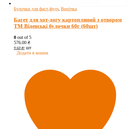
Булочки для фаст-фуду
,
Випічка
Багет для хот-догу картопляний з отвором
ТМ Віденські булочки 60г (60шт)
0
out of 5
576.00
₴
шт
9.60
₴
/
Додати в кошик