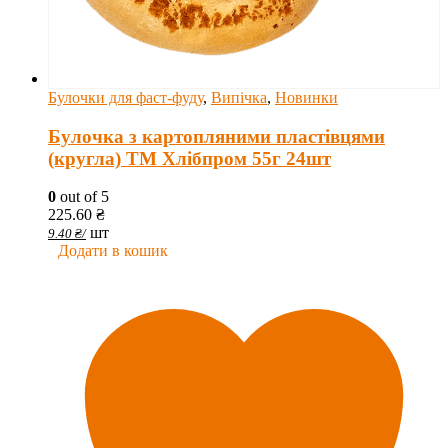
Булочки для фаст-фуду
,
Випічка
,
Новинки
Булочка з картопляними пластівцями
(кругла) ТМ Хлібпром 55г 24шт
0
out of 5
225.60
₴
шт
9.40
₴
/
Додати в кошик