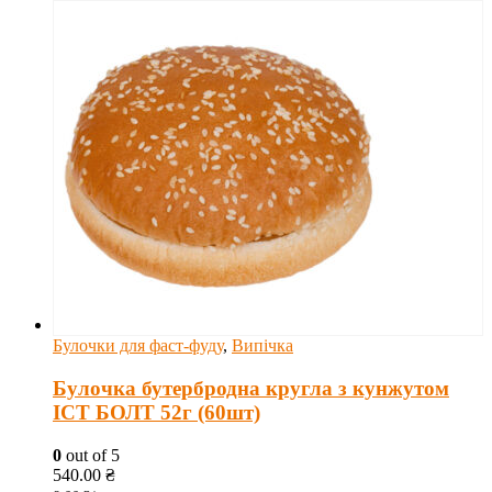
Булочки для фаст-фуду
,
Випічка
Булочка бутербродна кругла з кунжутом
ІСТ БОЛТ 52г (60шт)
0
out of 5
540.00
₴