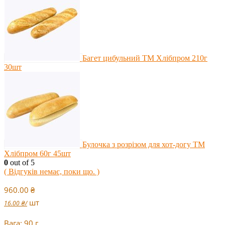
Багет цибульний ТМ Хлібпром 210г
30шт
Булочка з розрізом для хот-догу ТМ
Хлібпром 60г 45шт
0
out of 5
( Відгуків немає, поки що. )
960.00
₴
шт
16.00
₴
/
Вага: 90 г