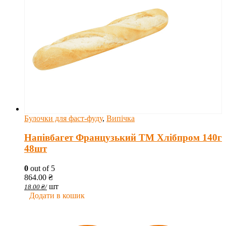
Булочки для фаст-фуду
,
Випічка
Напівбагет Французький ТМ Хлібпром 140г
48шт
0
out of 5
864.00
₴
шт
18.00
₴
/
Додати в кошик