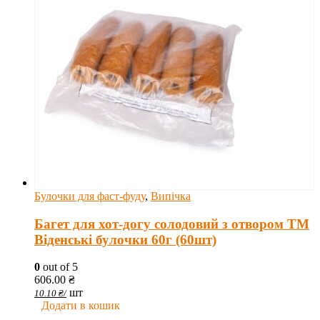
Булочки для фаст-фуду
,
Випічка
Багет для хот-догу солодовий з отвором ТМ
Віденські булочки 60г (60шт)
0
out of 5
606.00
₴
шт
10.10
₴
/
Додати в кошик