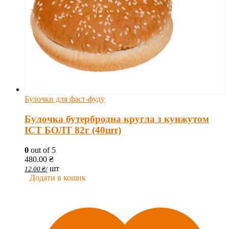
Булочки для фаст-фуду
Булочка бутербродна кругла з кунжутом
ІСТ БОЛТ 82г (40шт)
0
out of 5
480.00
₴
шт
12.00
₴
/
Додати в кошик