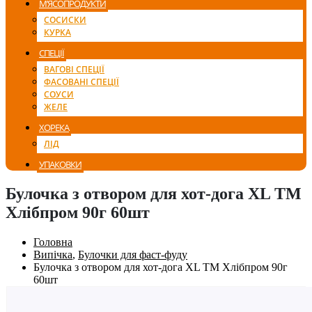
М’ЯСОПРОДУКТИ
СОСИСКИ
КУРКА
СПЕЦІЇ
ВАГОВІ СПЕЦІЇ
ФАСОВАНІ СПЕЦІЇ
СОУСИ
ЖЕЛЕ
ХОРЕКА
ЛІД
УПАКОВКИ
Булочка з отвором для хот-дога XL ТМ
Хлібпром 90г 60шт
Головна
Випічка
,
Булочки для фаст-фуду
Булочка з отвором для хот-дога XL ТМ Хлібпром 90г
60шт