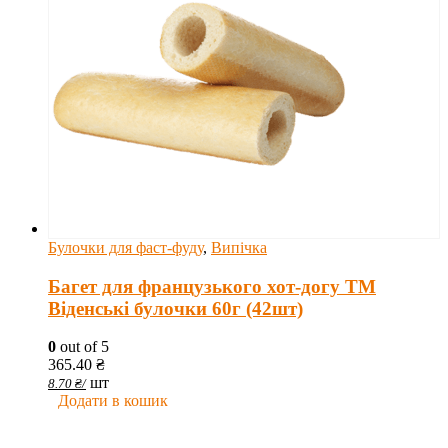
Булочки для фаст-фуду
,
Випічка
Багет для французького хот-догу ТМ
Віденські булочки 60г (42шт)
0
out of 5
365.40
₴
шт
8.70
₴
/
Додати в кошик