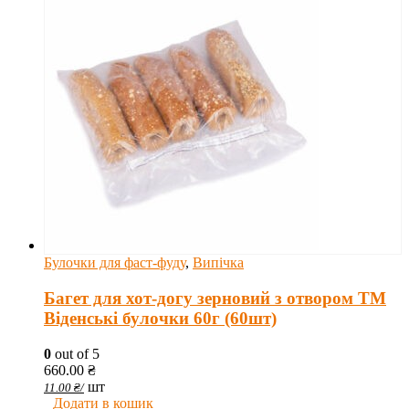
Булочки для фаст-фуду
,
Випічка
Багет для хот-догу зерновий з отвором ТМ
Віденські булочки 60г (60шт)
0
out of 5
660.00
₴
шт
11.00
₴
/
Додати в кошик