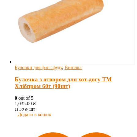
Булочки для фаст-фуду
,
Випічка
Булочка з отвором для хот-догу ТМ
Хлібпром 60г (90шт)
0
out of 5
1,035.00
₴
шт
11.50
₴
/
Додати в кошик