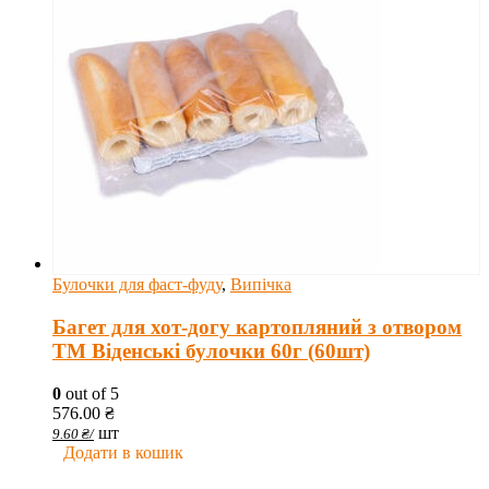
Булочки для фаст-фуду
,
Випічка
Багет для хот-догу картопляний з отвором
ТМ Віденські булочки 60г (60шт)
0
out of 5
576.00
₴
шт
9.60
₴
/
Додати в кошик