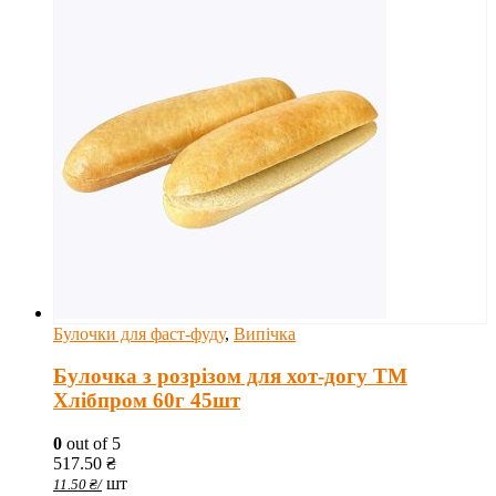
Булочки для фаст-фуду
,
Випічка
Булочка з розрізом для хот-догу ТМ
Хлібпром 60г 45шт
0
out of 5
517.50
₴
шт
11.50
₴
/