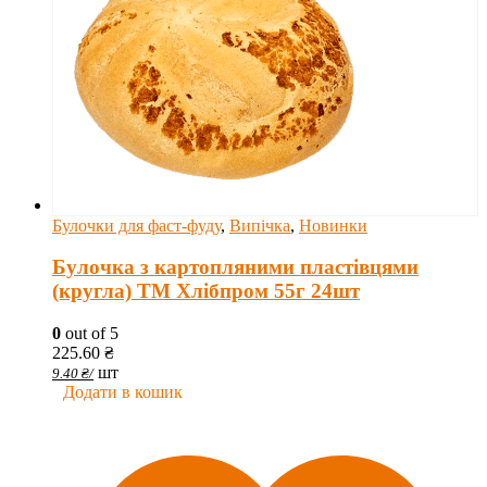
Булочки для фаст-фуду
,
Випічка
,
Новинки
Булочка з картопляними пластівцями
(кругла) ТМ Хлібпром 55г 24шт
0
out of 5
225.60
₴
шт
9.40
₴
/
Додати в кошик