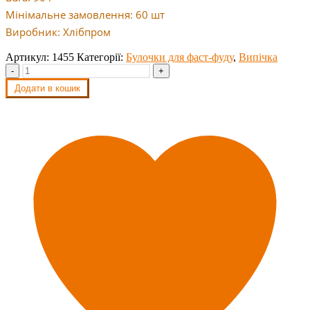
Мінімальне замовлення: 60 шт
Виробник: Хлібпром
Артикул:
1455
Категорії:
Булочки для фаст-фуду
,
Випічка
-
+
Додати в кошик