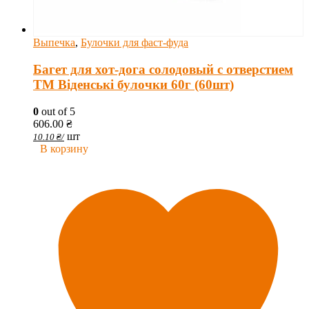
Выпечка
,
Булочки для фаст-фуда
Багет для хот-дога солодовый с отверстием
ТМ Віденські булочки 60г (60шт)
0
out of 5
606.00
₴
шт
10.10
₴
/
В корзину