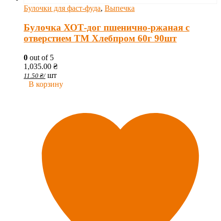
Булочки для фаст-фуда
,
Выпечка
Булочка ХОТ-дог пшенично-ржаная с
отверстием ТМ Хлебпром 60г 90шт
0
out of 5
1,035.00
₴
шт
11.50
₴
/
В корзину