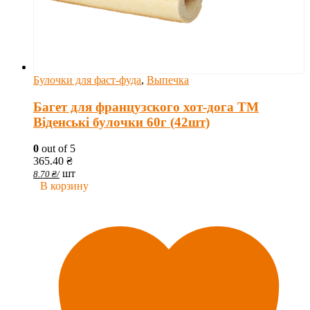
Булочки для фаст-фуда
,
Выпечка
Багет для французского хот-дога ТМ
Віденські булочки 60г (42шт)
0
out of 5
365.40
₴
шт
8.70
₴
/
В корзину