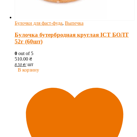
Булочки для фаст-фуда
,
Выпечка
Булочка бутербродная круглая ІСТ БОЛТ
52г (60шт)
0
out of 5
510.00
₴
шт
8.50
₴
/
В корзину