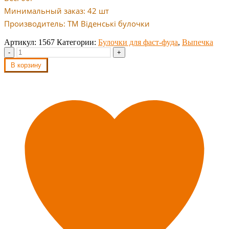
Минимальный заказ: 42 шт
Производитель: ТМ Віденські булочки
Артикул:
1567
Категории:
Булочки для фаст-фуда
,
Выпечка
-
+
В корзину