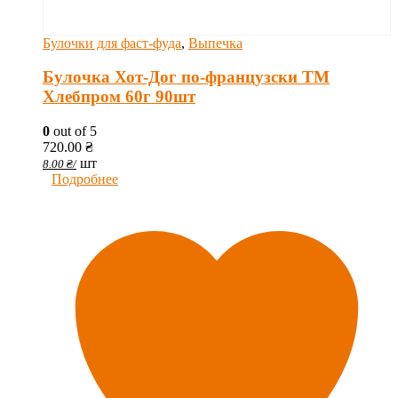
Булочки для фаст-фуда
,
Выпечка
Булочка Хот-Дог по-французски ТМ
Хлебпром 60г 90шт
0
out of 5
720.00
₴
шт
8.00
₴
/
Подробнее