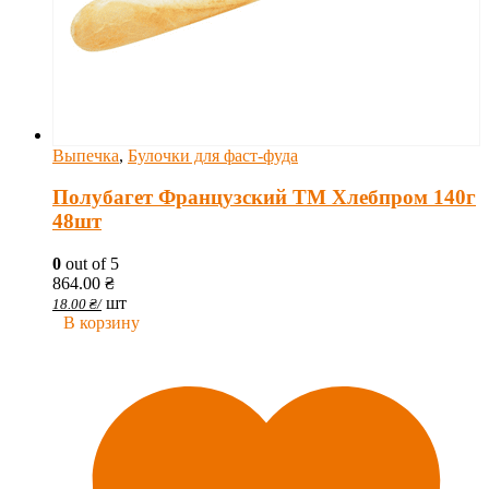
Выпечка
,
Булочки для фаст-фуда
Полубагет Французский ТМ Хлебпром 140г
48шт
0
out of 5
864.00
₴
шт
18.00
₴
/
В корзину