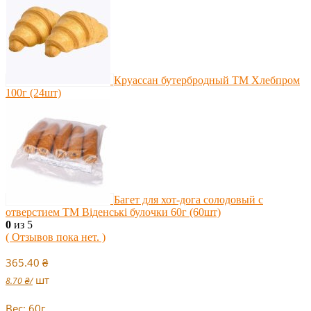
Круассан бутербродный ТМ Хлебпром
100г (24шт)
Багет для хот-дога солодовый с
отверстием ТМ Віденські булочки 60г (60шт)
0
из 5
( Отзывов пока нет. )
365.40
₴
шт
8.70
₴
/
Вес: 60г