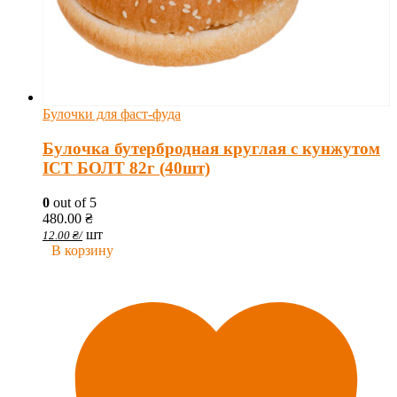
Булочки для фаст-фуда
Булочка бутербродная круглая с кунжутом
ІСТ БОЛТ 82г (40шт)
0
out of 5
480.00
₴
шт
12.00
₴
/
В корзину