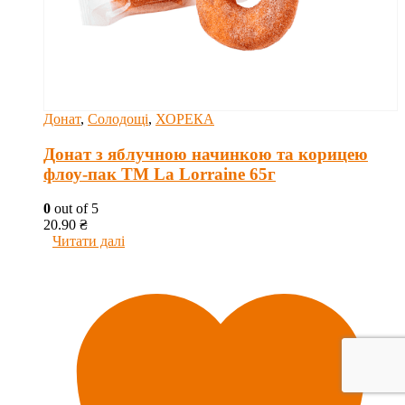
Донат
,
Солодощі
,
ХОРЕКА
Донат з яблучною начинкою та корицею
флоу-пак ТМ La Lorraine 65г
0
out of 5
20.90
₴
Читати далі