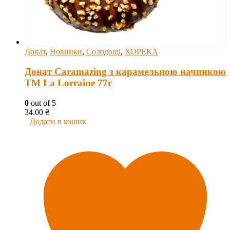
Донат
,
Новинки
,
Солодощі
,
ХОРЕКА
Донат Caramazing з карамельною начинкою
ТМ La Lorraine 77г
0
out of 5
34.00
₴
Додати в кошик