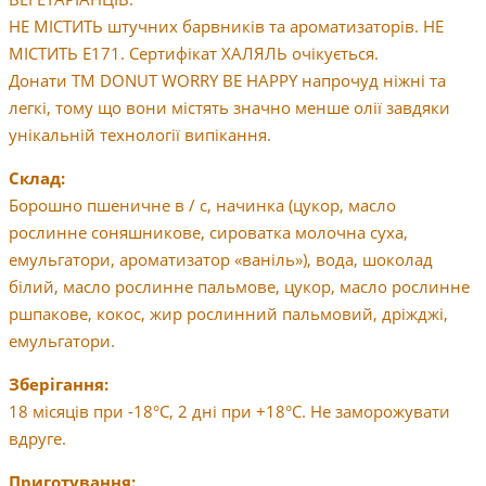
НЕ МІСТИТЬ штучних барвників та ароматизаторів. НЕ
МІСТИТЬ Е171. Сертифікат ХАЛЯЛЬ очікується.
Донати ТМ DONUT WORRY BE HAPPY напрочуд ніжні та
легкі, тому що вони містять значно менше олії завдяки
унікальній технології випікання.
Склад:
Борошно пшеничне в / с, начинка (цукор, масло
рослинне соняшникове, сироватка молочна суха,
емульгатори, ароматизатор «ваніль»), вода, шоколад
білий, масло рослинне пальмове, цукор, масло рослинне
ршпакове, кокос, жир рослинний пальмовий, дріжджі,
емульгатори.
Зберігання:
18 місяців при -18°С, 2 дні при +18°С. Не заморожувати
вдруге.
Приготування: