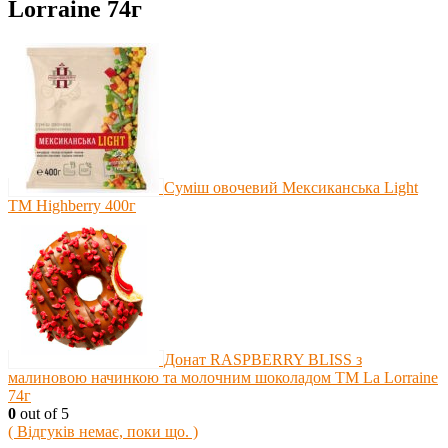
Lorraine 74г
Суміш овочевий Мексиканська Light
TM Highberry 400г
Донат RASPBERRY BLISS з
малиновою начинкою та молочним шоколадом ТМ La Lorraine
74г
0
out of 5
( Відгуків немає, поки що. )