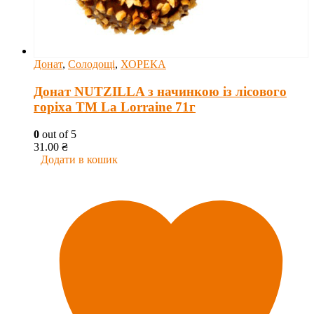
Донат
,
Солодощі
,
ХОРЕКА
Донат NUTZILLA з начинкою із лісового
горіха ТМ La Lorraine 71г
0
out of 5
31.00
₴
Додати в кошик