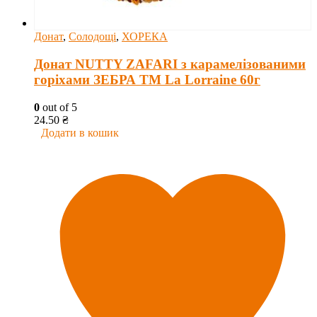
Донат
,
Солодощі
,
ХОРЕКА
Донат NUTTY ZAFARI з карамелізованими
горіхами ЗЕБРА ТМ La Lorraine 60г
0
out of 5
24.50
₴
Додати в кошик