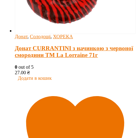
Донат
,
Солодощі
,
ХОРЕКА
Донат CURRANTINI з начинкою з червоної
смородини ТМ La Lorraine 71г
0
out of 5
27.00
₴
Додати в кошик