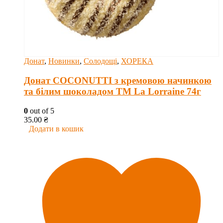
Донат
,
Новинки
,
Солодощі
,
ХОРЕКА
Донат COCONUTTI з кремовою начинкою
та білим шоколадом ТМ La Lorraine 74г
0
out of 5
35.00
₴
Додати в кошик