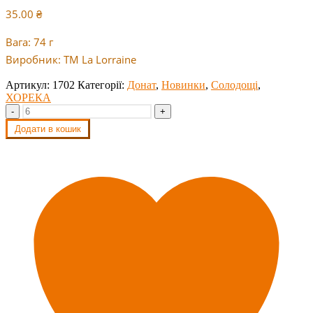
35.00
₴
Вага: 74 г
Виробник: ТМ La Lorraine
Артикул:
1702
Категорії:
Донат
,
Новинки
,
Солодощі
,
ХОРЕКА
-
+
Додати в кошик