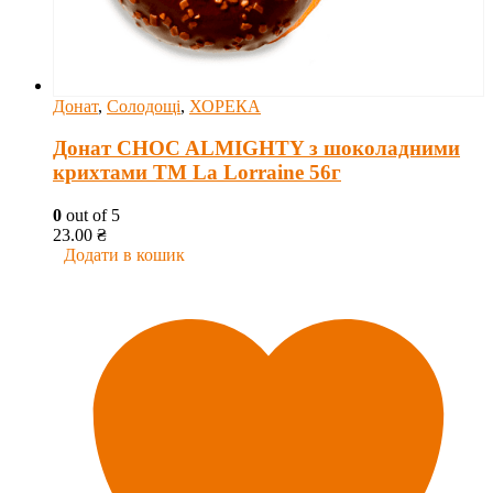
Донат
,
Солодощі
,
ХОРЕКА
Донат CHOC ALMIGHTY з шоколадними
крихтами ТМ La Lorraine 56г
0
out of 5
23.00
₴
Додати в кошик