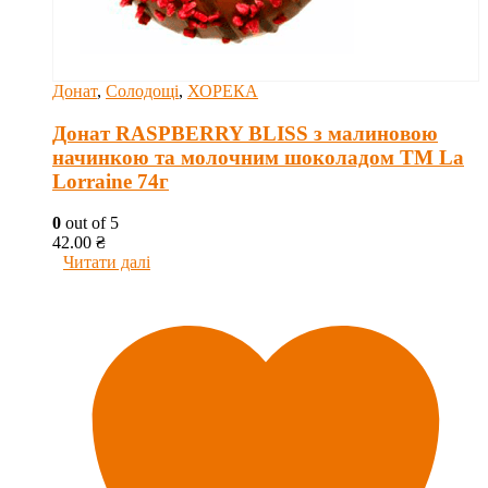
Донат
,
Солодощі
,
ХОРЕКА
Донат RASPBERRY BLISS з малиновою
начинкою та молочним шоколадом ТМ La
Lorraine 74г
0
out of 5
42.00
₴
Читати далі