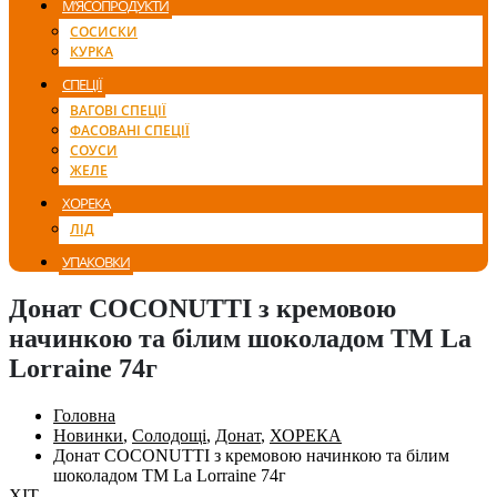
М’ЯСОПРОДУКТИ
СОСИСКИ
КУРКА
СПЕЦІЇ
ВАГОВІ СПЕЦІЇ
ФАСОВАНІ СПЕЦІЇ
СОУСИ
ЖЕЛЕ
ХОРЕКА
ЛІД
УПАКОВКИ
Донат COCONUTTI з кремовою
начинкою та білим шоколадом ТМ La
Lorraine 74г
Головна
Новинки
,
Солодощі
,
Донат
,
ХОРЕКА
Донат COCONUTTI з кремовою начинкою та білим
шоколадом ТМ La Lorraine 74г
ХІТ