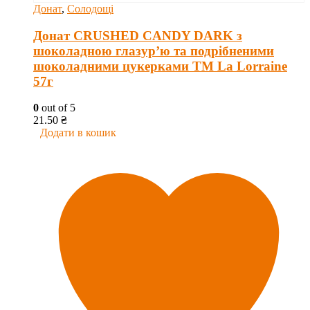
Донат
,
Солодощі
Донат CRUSHED CANDY DARK з
шоколадною глазур’ю та подрібненими
шоколадними цукерками ТМ La Lorraine
57г
0
out of 5
21.50
₴
Додати в кошик