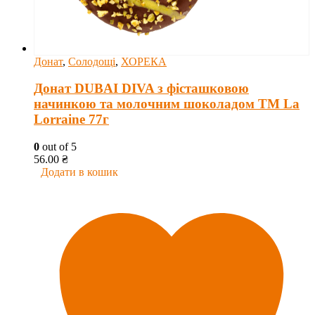
Донат
,
Солодощі
,
ХОРЕКА
Донат DUBAI DIVA з фісташковою
начинкою та молочним шоколадом ТМ La
Lorraine 77г
0
out of 5
56.00
₴
Додати в кошик