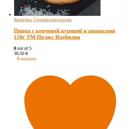
Выпечка
,
Готовая продукция
Пицца с копченой курицей и ананасами
150г ТМ Полюс Изобилия
0
out of 5
38.50
₴
В корзину