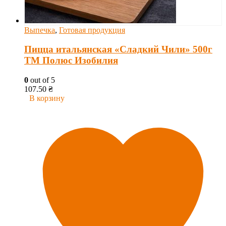
Выпечка
,
Готовая продукция
Пицца итальянская «Сладкий Чили» 500г
ТМ Полюс Изобилия
0
out of 5
107.50
₴
В корзину