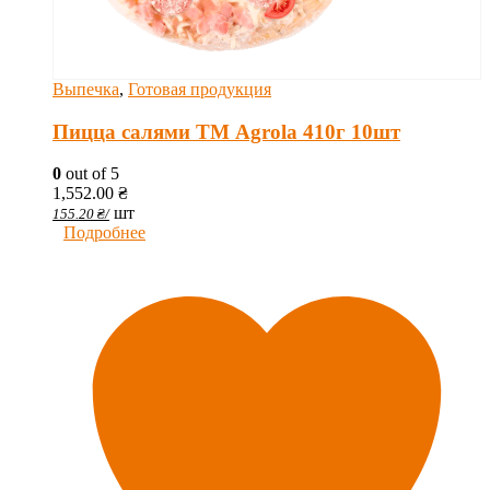
Выпечка
,
Готовая продукция
Пицца салями ТМ Agrola 410г 10шт
0
out of 5
1,552.00
₴
шт
155.20
₴
/
Подробнее