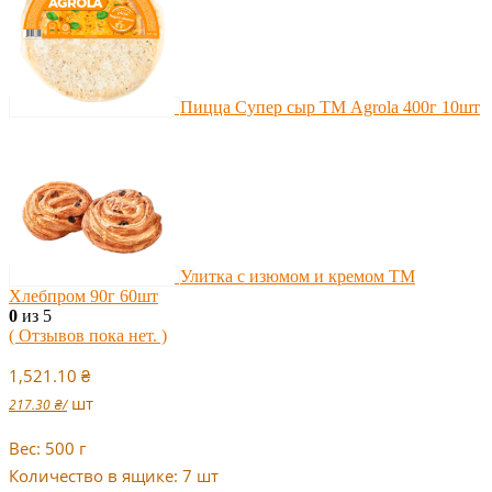
Пицца Супер сыр ТМ Agrola 400г 10шт
Улитка с изюмом и кремом ТМ
Хлебпром 90г 60шт
0
из 5
( Отзывов пока нет. )
1,521.10
₴
шт
217.30
₴
/
Вес: 500 г
Количество в ящике: 7 шт