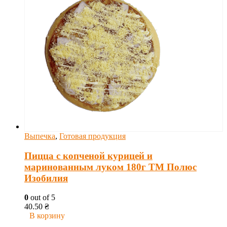
Выпечка
,
Готовая продукция
Пицца с копченой курицей и
маринованным луком 180г ТМ Полюс
Изобилия
0
out of 5
40.50
₴
В корзину