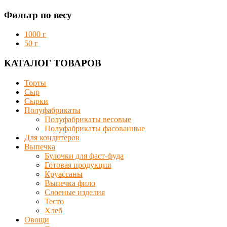
Фильтр по весу
1000 г
50 г
КАТАЛОГ ТОВАРОВ
Торты
Сыр
Сырки
Полуфабрикаты
Полуфабрикаты весовые
Полуфабрикаты фасованные
Для кондитеров
Выпечка
Булочки для фаст-фуда
Готовая продукция
Круассаны
Выпечка фило
Слоеные изделия
Тесто
Хлеб
Овощи