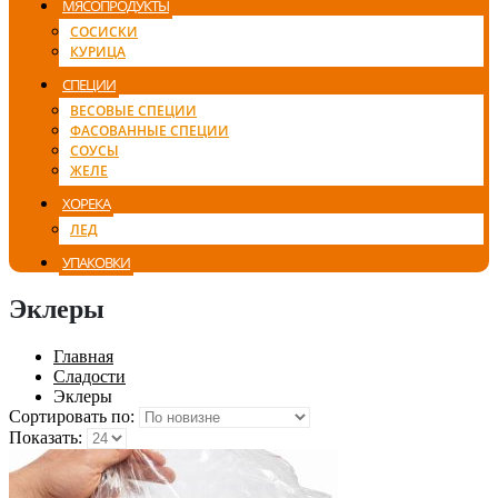
МЯСОПРОДУКТЫ
СОСИСКИ
КУРИЦА
СПЕЦИИ
ВЕСОВЫЕ СПЕЦИИ
ФАСОВАННЫЕ СПЕЦИИ
СОУСЫ
ЖЕЛЕ
ХОРЕКА
ЛЕД
УПАКОВКИ
Эклеры
Главная
Сладости
Эклеры
Сортировать по:
Показать: