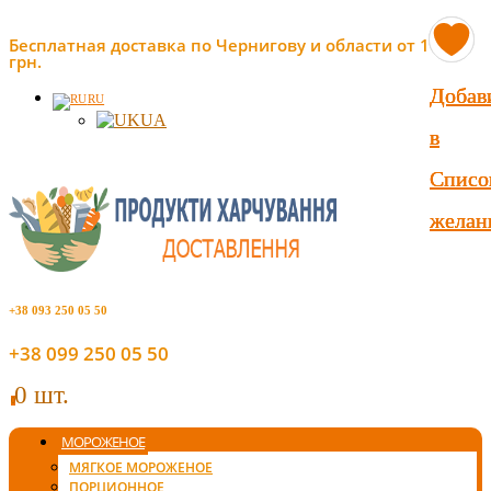
Бесплатная доставка по Чернигову и области от 1000
грн.
Добав
Добав
Добав
RU
UA
в
в
в
Списо
Списо
Списо
желан
желан
желан
+38 093 250 05 50
+38 099 250 05 50
0 шт.
0
МОРОЖЕНОЕ
МЯГКОЕ МОРОЖЕНОЕ
ПОРЦИОННОЕ