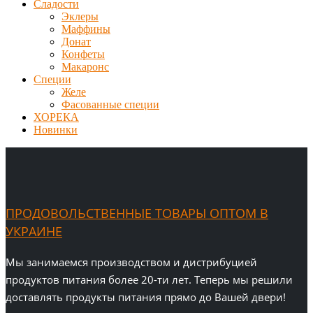
Сладости
Эклеры
Маффины
Донат
Конфеты
Макаронс
Специи
Желе
Фасованные специи
ХОРЕКА
Новинки
ПРОДОВОЛЬСТВЕННЫЕ ТОВАРЫ ОПТОМ В
УКРАИНЕ
Мы занимаемся производством и дистрибуцией
продуктов питания более 20-ти лет. Теперь мы решили
доставлять продукты питания прямо до Вашей двери!