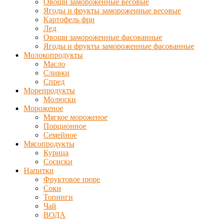
Овощи замороженные весовые
Ягоды и фрукты замороженные весовые
Картофель фри
Лед
Овощи замороженные фасованные
Ягоды и фрукты замороженные фасованные
Молокопродукты
Масло
Сливки
Спред
Морепродукты
Молюски
Мороженое
Мягкое мороженое
Порционное
Семейное
Мясопродукты
Курица
Сосиски
Напитки
Фруктовое пюре
Соки
Топинги
Чай
ВОДА