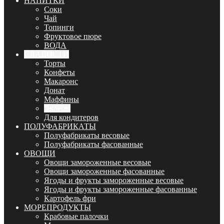
НАПИТКИ
Соки
Чай
Топинги
Фруктовое пюре
ВОДА
СЛАДОСТИ
Торты
Конфеты
Макаронс
Донат
Маффины
Эклеры
Для кондитеров
ПОЛУФАБРИКАТЫ
Полуфабрикаты весовые
Полуфабрикаты фасованные
ОВОЩИ
Овощи замороженные весовые
Овощи замороженные фасованные
Ягоды и фрукты замороженные весовые
Ягоды и фрукты замороженные фасованные
Картофель фри
МОРЕПРОДУКТЫ
Крабовые палочки