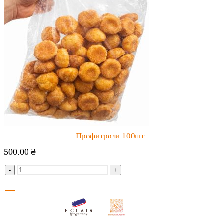
Профитроли 100шт
500.00
₴
-
+