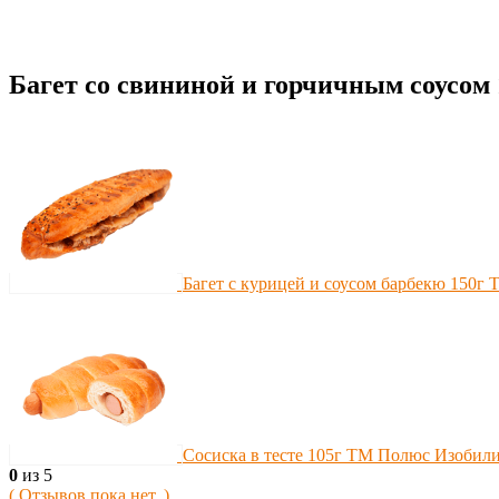
Багет со свининой и горчичным соусо
Багет с курицей и соусом барбекю 150г
Сосиска в тесте 105г ТМ Полюс Изобил
0
из 5
( Отзывов пока нет. )