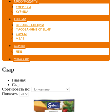
МЯСОПРОДУКТЫ
СОСИСКИ
КУРИЦА
СПЕЦИИ
ВЕСОВЫЕ СПЕЦИИ
ФАСОВАННЫЕ СПЕЦИИ
СОУСЫ
ЖЕЛЕ
ХОРЕКА
ЛЕД
УПАКОВКИ
Сыр
Главная
Сыр
Сортировать по:
Показать: