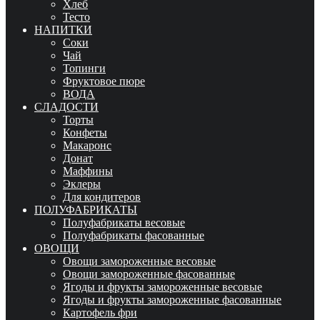
Хлеб
Тесто
НАПИТКИ
Соки
Чай
Топинги
Фруктовое пюре
ВОДА
СЛАДОСТИ
Торты
Конфеты
Макаронс
Донат
Маффины
Эклеры
Для кондитеров
ПОЛУФАБРИКАТЫ
Полуфабрикаты весовые
Полуфабрикаты фасованные
ОВОЩИ
Овощи замороженные весовые
Овощи замороженные фасованные
Ягоды и фрукты замороженные весовые
Ягоды и фрукты замороженные фасованные
Картофель фри