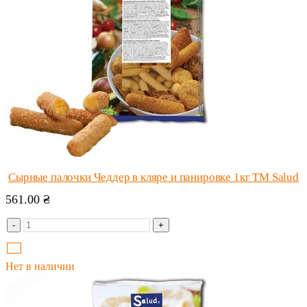
Сырные палочки Чеддер в кляре и панировке 1кг ТМ Salud
561.00
₴
-
+
Нет в наличии