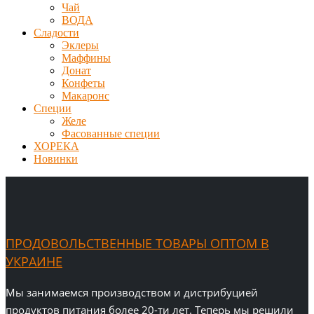
Чай
ВОДА
Сладости
Эклеры
Маффины
Донат
Конфеты
Макаронс
Специи
Желе
Фасованные специи
ХОРЕКА
Новинки
ПРОДОВОЛЬСТВЕННЫЕ ТОВАРЫ ОПТОМ В
УКРАИНЕ
Мы занимаемся производством и дистрибуцией
продуктов питания более 20-ти лет. Теперь мы решили