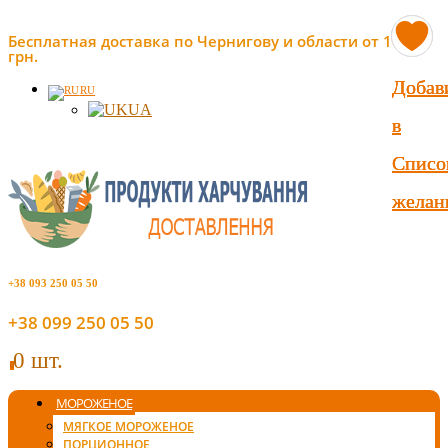
Бесплатная доставка по Чернигову и области от 1000
грн.
Добав
Добав
Добав
RU
UA
в
в
в
Списо
Списо
Списо
желан
желан
желан
+38 093 250 05 50
+38 099 250 05 50
0 шт.
0
МОРОЖЕНОЕ
МЯГКОЕ МОРОЖЕНОЕ
ПОРЦИОННОЕ