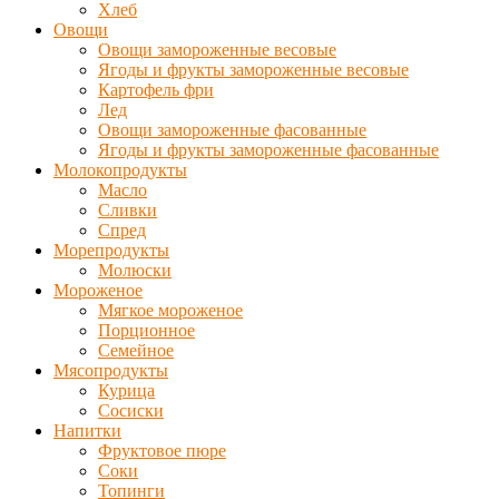
Хлеб
Овощи
Овощи замороженные весовые
Ягоды и фрукты замороженные весовые
Картофель фри
Лед
Овощи замороженные фасованные
Ягоды и фрукты замороженные фасованные
Молокопродукты
Масло
Сливки
Спред
Морепродукты
Молюски
Мороженое
Мягкое мороженое
Порционное
Семейное
Мясопродукты
Курица
Сосиски
Напитки
Фруктовое пюре
Соки
Топинги