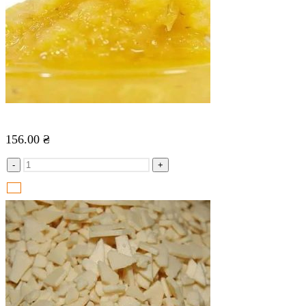
156.00
₴
-
+