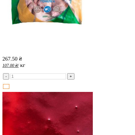
267.50
₴
кг
107.00
₴
/
-
+