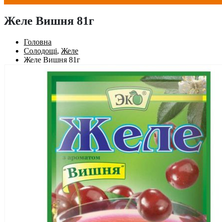
Желе Вишня 81г
Головна
Солодощі
,
Желе
Желе Вишня 81г