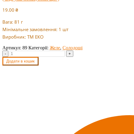
19.00
₴
Вага: 81 г
Мінімальне замовлення: 1 шт
Виробник: ТМ ЕКО
Артикул:
89
Категорії:
Желе
,
Солодощі
-
+
Додати в кошик