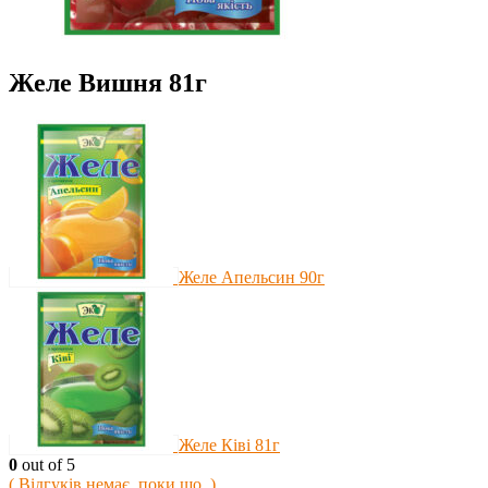
Желе Вишня 81г
Желе Апельсин 90г
Желе Ківі 81г
0
out of 5
( Відгуків немає, поки що. )