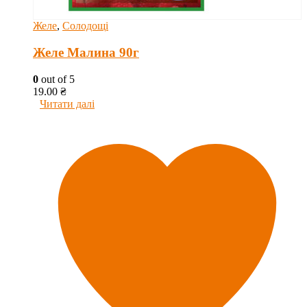
Желе
,
Солодощі
Желе Малина 90г
0
out of 5
19.00
₴
Читати далі