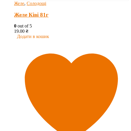
Желе
,
Солодощі
Желе Ківі 81г
0
out of 5
19.00
₴
Додати в кошик