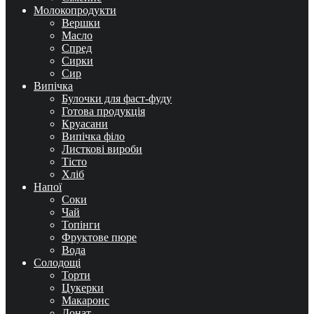
Молокопродукти
Вершки
Масло
Спред
Сирки
Сир
Випічка
Булочки для фаст-фуду
Готова продукція
Круасани
Випічка філо
Листкові вироби
Тісто
Хліб
Напої
Соки
Чай
Топінги
Фруктове пюре
Вода
Солодощі
Торти
Цукерки
Макаронс
Донат