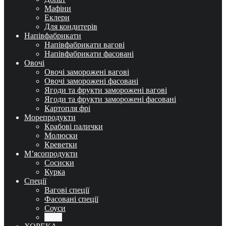
Мафіни
Еклери
Для кондитерів
Напівфабрикати
Напівфабрикати вагові
Напівфабрикати фасовані
Овочі
Овочі заморожені вагові
Овочі заморожені фасовані
Ягоди та фрукти заморожені вагові
Ягоди та фрукти заморожені фасовані
Картопля фрі
Морепродукти
Крабові палички
Молюски
Креветки
М’ясопродукти
Сосиски
Курка
Спеції
Вагові спеції
Фасовані спеції
Соуси
Желе