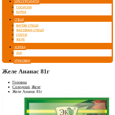
М’ЯСОПРОДУКТИ
СОСИСКИ
КУРКА
СПЕЦІЇ
ВАГОВІ СПЕЦІЇ
ФАСОВАНІ СПЕЦІЇ
СОУСИ
ЖЕЛЕ
ХОРЕКА
ЛІД
УПАКОВКИ
Желе Ананас 81г
Головна
Солодощі
,
Желе
Желе Ананас 81г