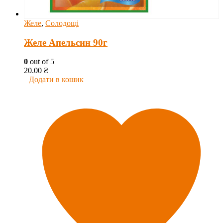
Желе
,
Солодощі
Желе Апельсин 90г
0
out of 5
20.00
₴
Додати в кошик