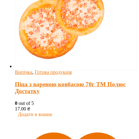
Випічка
,
Готова продукція
Піца з вареною ковбасою 70г ТМ Полюс
Достатку
0
out of 5
17.00
₴
Додати в кошик