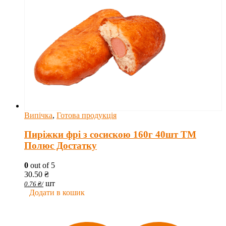
Випічка
,
Готова продукція
Пиріжки фрі з сосискою 160г 40шт ТМ
Полюс Достатку
0
out of 5
30.50
₴
шт
0.76
₴
/
Додати в кошик