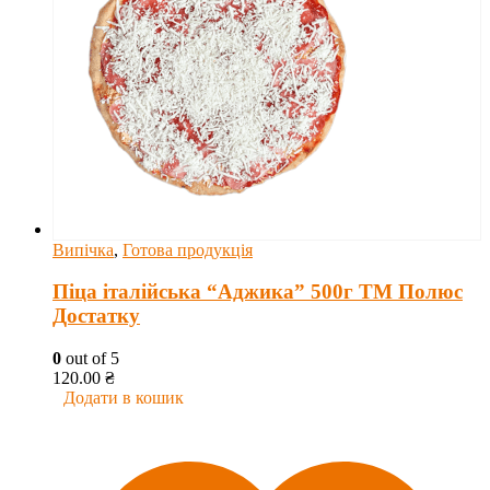
Випічка
,
Готова продукція
Піца італійська “Аджика” 500г ТМ Полюс
Достатку
0
out of 5
120.00
₴
Додати в кошик