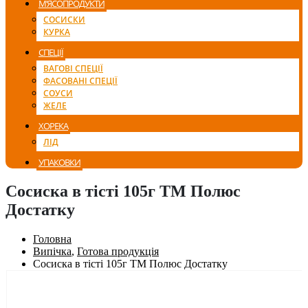
М’ЯСОПРОДУКТИ
СОСИСКИ
КУРКА
СПЕЦІЇ
ВАГОВІ СПЕЦІЇ
ФАСОВАНІ СПЕЦІЇ
СОУСИ
ЖЕЛЕ
ХОРЕКА
ЛІД
УПАКОВКИ
Сосиска в тісті 105г ТМ Полюс
Достатку
Головна
Випічка
,
Готова продукція
Сосиска в тісті 105г ТМ Полюс Достатку