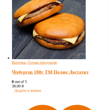
Випічка
,
Готова продукція
Чізбургер 180г ТМ Полюс Достатку
0
out of 5
38.00
₴
Додати в кошик