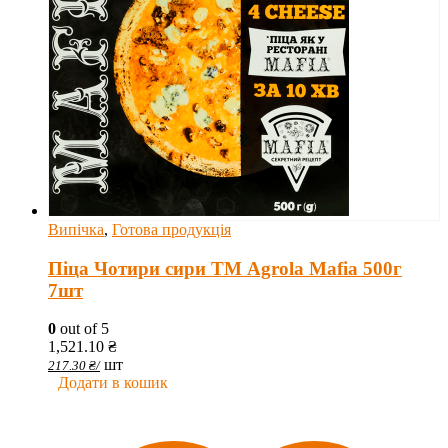
Випічка
,
Готова продукція
Піца Чотири сири ТМ Agrola Mafia 500г
7шт
0
out of 5
1,521.10
₴
шт
217.30
₴
/
Додати в кошик