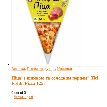
Випічка
,
Готова продукція
,
Новинки
Піца”з шинкою та солодким перцем” ТM
Fishki Pizza 125г
0
out of 5
Читати далі