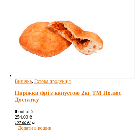
Випічка
,
Готова продукція
Пиріжки фрі з капустою 2кг ТМ Полюс
Достатку
0
out of 5
254.00
₴
кг
127.00
₴
/
Додати в кошик