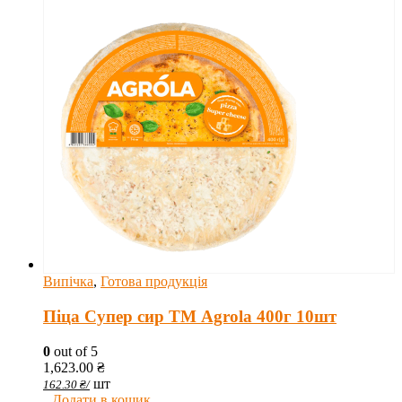
Випічка
,
Готова продукція
Піца Супер сир ТМ Agrola 400г 10шт
0
out of 5
1,623.00
₴
шт
162.30
₴
/
Додати в кошик