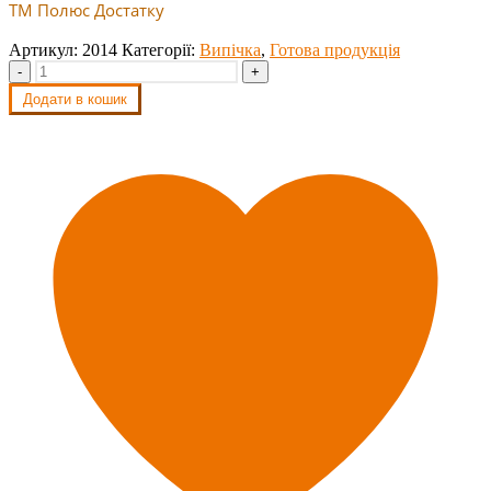
ТМ Полюс Достатку
Артикул:
2014
Категорії:
Випічка
,
Готова продукція
-
+
Додати в кошик