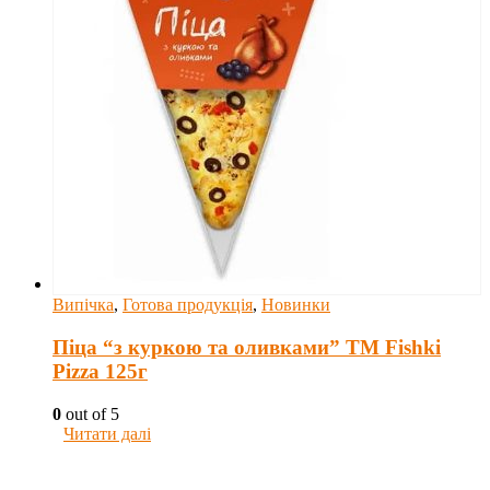
Випічка
,
Готова продукція
,
Новинки
Піца “з куркою та оливками” ТM Fishki
Pizza 125г
0
out of 5
Читати далі