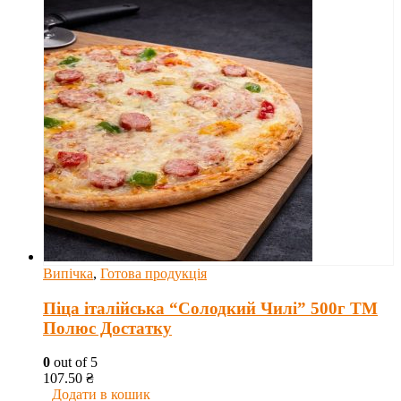
Випічка
,
Готова продукція
Піца італійська “Солодкий Чилі” 500г ТМ
Полюс Достатку
0
out of 5
107.50
₴
Додати в кошик