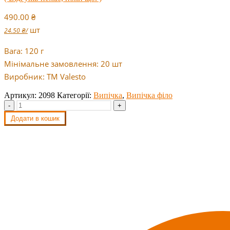
490.00
₴
шт
24.50
₴
/
Вага: 120 г
Мінімальне замовлення: 20 шт
Виробник: TM Valesto
Артикул:
2098
Категорії:
Випічка
,
Випічка філо
-
+
Додати в кошик