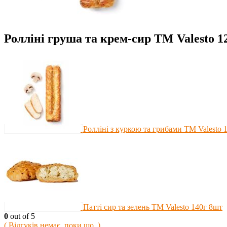
Ролліні груша та крем-сир TM Valesto 1
Ролліні з куркою та грибами TM Valesto 
Патті сир та зелень TM Valesto 140г 8шт
0
out of 5
( Відгуків немає, поки що. )