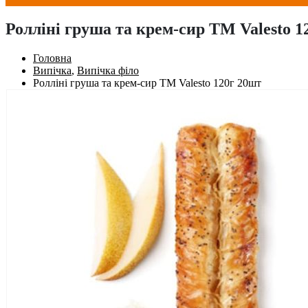
Ролліні груша та крем-сир TM Valesto 1
Головна
Випічка
,
Випічка філо
Ролліні груша та крем-сир TM Valesto 120г 20шт