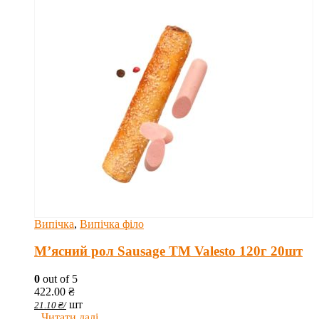
Випічка
,
Випічка філо
М’ясний рол Sausage TM Valesto 120г 20шт
0
out of 5
422.00
₴
шт
21.10
₴
/
Читати далі