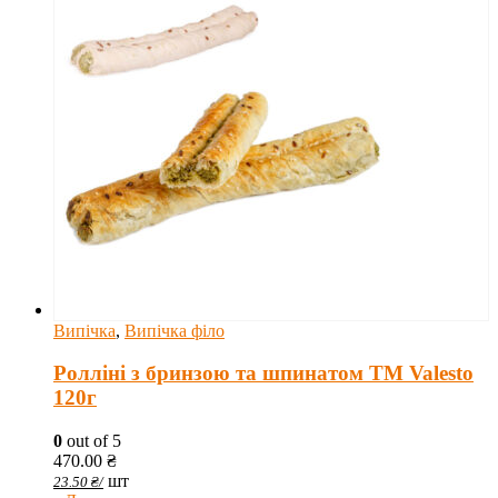
Випічка
,
Випічка філо
Ролліні з бринзою та шпинатом TM Valesto
120г
0
out of 5
470.00
₴
шт
23.50
₴
/