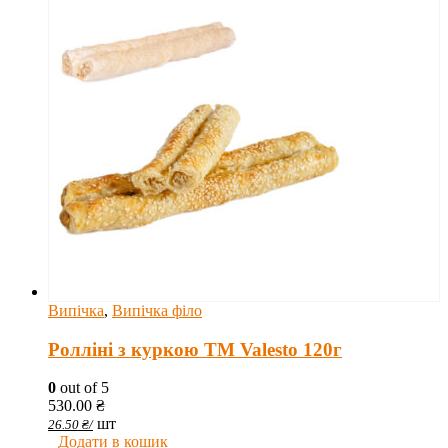
Випічка
,
Випічка філо
Ролліні з куркою TM Valesto 120г
0
out of 5
530.00
₴
шт
26.50
₴
/
Додати в кошик