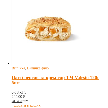
Випічка
,
Випічка філо
Патті персик та крем-сир TM Valesto 120г
8шт
0
out of 5
244.00
₴
шт
30.50
₴
/
Додати в кошик