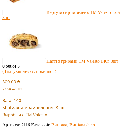
Вертута сир та зелень TM Valesto 120г
8шт
Патті з грибами TM Valesto 140г 8шт
0
out of 5
( Відгуків немає, поки що. )
300.00
₴
шт
37.50
₴
/
Вага: 140 г
Мінімальне замовлення: 8 шт
Виробник: TM Valesto
Артикул:
2116
Категорії:
Випічка
,
Випічка філо