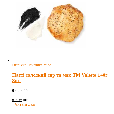
Випічка
,
Випічка філо
Патті солодкий сир та мак TM Valesto 140г
8шт
0
out of 5
шт
0.00
₴
/
Читати далі