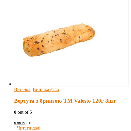
Випічка
,
Випічка філо
Вертута з бринзою TM Valesto 120г 8шт
0
out of 5
шт
0.00
₴
/
Читати далі