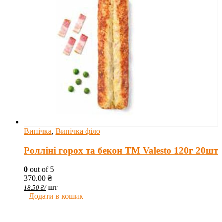
Випічка
,
Випічка філо
Ролліні горох та бекон TM Valesto 120г 20шт
0
out of 5
370.00
₴
шт
18.50
₴
/
Додати в кошик