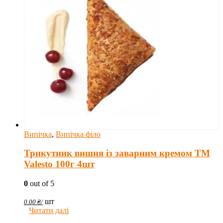
Випічка
,
Випічка філо
Трикутник вишня із заварним кремом TM
Valesto 100г 4шт
0
out of 5
шт
0.00
₴
/
Читати далі