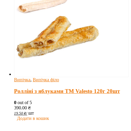
Випічка
,
Випічка філо
Ролліні з яблуками TM Valesto 120г 20шт
0
out of 5
390.00
₴
шт
19.50
₴
/
Додати в кошик