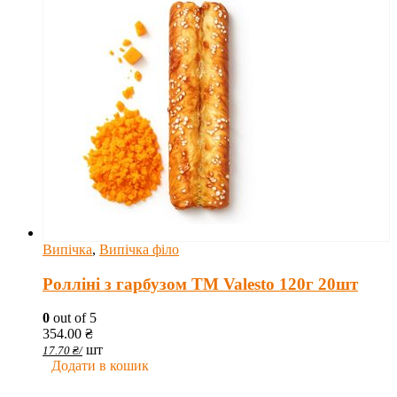
Випічка
,
Випічка філо
Ролліні з гарбузом TM Valesto 120г 20шт
0
out of 5
354.00
₴
шт
17.70
₴
/
Додати в кошик