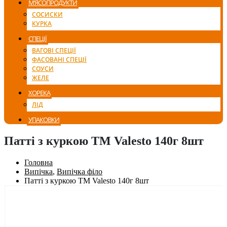
М’ЯСОПРОДУКТИ
СОСИСКИ
КУРКА
СПЕЦІЇ
ВАГОВІ СПЕЦІЇ
ФАСОВАНІ СПЕЦІЇ
СОУСИ
ЖЕЛЕ
ХОРЕКА
ЛІД
УПАКОВКИ
Патті з куркою TM Valesto 140г 8шт
Головна
Випічка
,
Випічка філо
Патті з куркою TM Valesto 140г 8шт