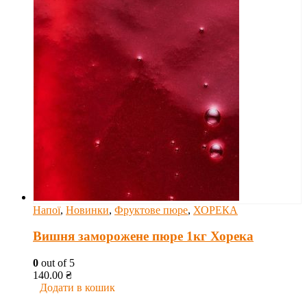
Напої
,
Новинки
,
Фруктове пюре
,
ХОРЕКА
Вишня заморожене пюре 1кг Хорека
0
out of 5
140.00
₴
Додати в кошик