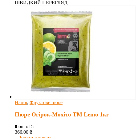
ШВИДКИЙ ПЕРЕГЛЯД
Напої
,
Фруктове пюре
Пюре Огірок-Мохіто ТМ Lemo 1кг
0
out of 5
366.00
₴
Додати в кошик