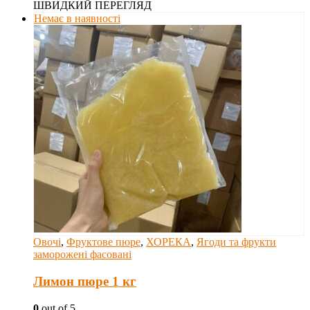
ШВИДКИЙ ПЕРЕГЛЯД
Немає в наявності
Овочі
,
Фруктове пюре
,
ХОРЕКА
,
Ягоди та фрукти
заморожені фасовані
Лимон пюре 1 кг
0
out of 5