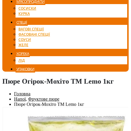
М’ЯСОПРОДУКТИ
СОСИСКИ
КУРКА
СПЕЦІЇ
ВАГОВІ СПЕЦІЇ
ФАСОВАНІ СПЕЦІЇ
СОУСИ
ЖЕЛЕ
ХОРЕКА
ЛІД
УПАКОВКИ
Пюре Огірок-Мохіто ТМ Lemo 1кг
Головна
Напої
,
Фруктове пюре
Пюре Огірок-Мохіто ТМ Lemo 1кг