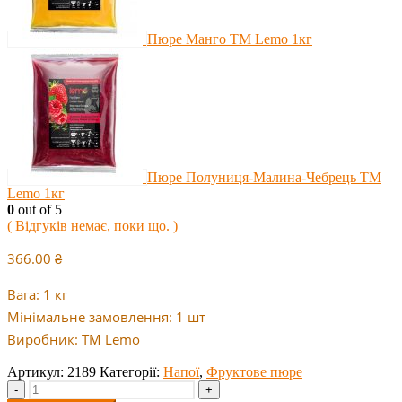
Пюре Манго ТМ Lemo 1кг
Пюре Полуниця-Малина-Чебрець ТМ
Lemo 1кг
0
out of 5
( Відгуків немає, поки що. )
366.00
₴
Вага: 1 кг
Мінімальне замовлення: 1 шт
Виробник: ТМ Lemo
Артикул:
2189
Категорії:
Напої
,
Фруктове пюре
-
+