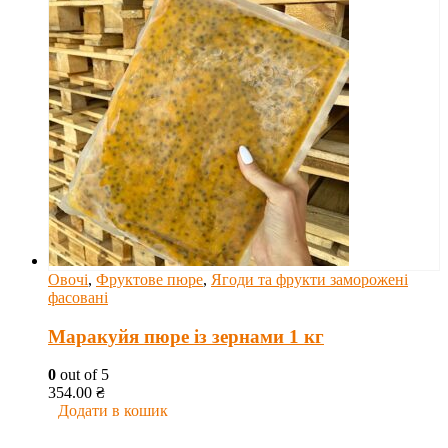
Овочі
,
Фруктове пюре
,
Ягоди та фрукти заморожені
фасовані
Маракуйя пюре із зернами 1 кг
0
out of 5
354.00
₴
Додати в кошик