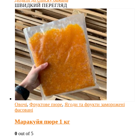
ШВИДКИЙ ПЕРЕГЛЯД
Овочі
,
Фруктове пюре
,
Ягоди та фрукти заморожені
фасовані
Маракуйя пюре 1 кг
0
out of 5