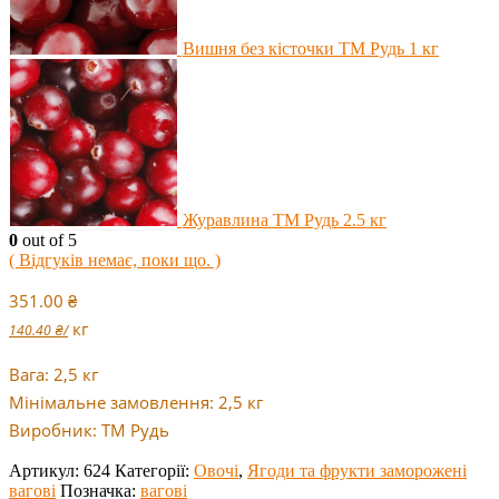
Вишня без кісточки ТМ Рудь 1 кг
Журавлина ТМ Рудь 2.5 кг
0
out of 5
( Відгуків немає, поки що. )
351.00
₴
кг
140.40
₴
/
Вага: 2,5 кг
Мінімальне замовлення: 2,5 кг
Виробник: ТМ Рудь
Артикул:
624
Категорії:
Овочі
,
Ягоди та фрукти заморожені
вагові
Позначка:
вагові