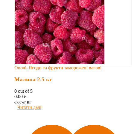
Овочі
,
Ягоди та фрукти заморожені вагові
Малина 2.5 кг
0
out of 5
0.00
₴
кг
0.00
₴
/
Читати далі