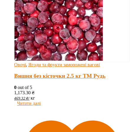
Овочі
,
Ягоди та фрукти заморожені вагові
Вишня без кісточки 2.5 кг ТМ Рудь
0
out of 5
1,173.30
₴
кг
469.32
₴
/
Читати далі