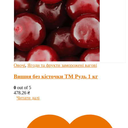
Овочі
,
Ягоди та фрукти заморожені вагові
Вишня без кісточки ТМ Рудь 1 кг
0
out of 5
478.26
₴
Читати далі