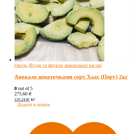
Овочі
,
Ягоди та фрукти заморожені вагові
Авокадо шматочками сорт Хаас (Перу) 2кг
0
out of 5
275.60
₴
кг
110.24
₴
/
Додати в кошик