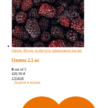
Овочі
,
Ягоди та фрукти заморожені вагові
Ожина 2.5 кг
0
out of 5
426.50
₴
170.60
₴
/
Додати в кошик