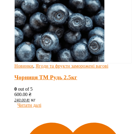
Новинки
,
Ягоди та фрукти заморожені вагові
Чорниця ТМ Рудь 2.5кг
0
out of 5
600.00
₴
кг
240.00
₴
/
Читати далі