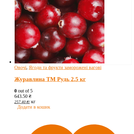
Овочі
,
Ягоди та фрукти заморожені вагові
Журавлина ТМ Рудь 2.5 кг
0
out of 5
643.50
₴
кг
257.40
₴
/
Додати в кошик