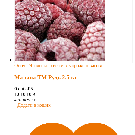
Овочі
,
Ягоди та фрукти заморожені вагові
Малина ТМ Рудь 2.5 кг
0
out of 5
1,010.10
₴
кг
404.04
₴
/
Додати в кошик