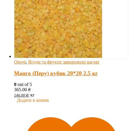
Овочі
,
Ягоди та фрукти заморожені вагові
Манго (Перу) кубик 20*20 2.5 кг
0
out of 5
365.00
₴
кг
146.00
₴
/
Додати в кошик