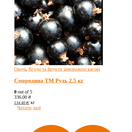
Овочі
,
Ягоди та фрукти заморожені вагові
Cмородина ТМ Рудь 2.5 кг
0
out of 5
336.00
₴
кг
134.40
₴
/
Читати далі