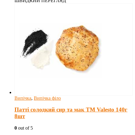
ШВИДКИЙ ПЕРЕГЛЯД
Випічка
,
Випічка філо
Патті солодкий сир та мак TM Valesto 140г
8шт
0
out of 5