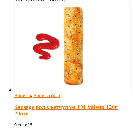
Випічка
,
Випічка філо
Sausage рол з кетчупом TM Valesto 120г
20шт
0
out of 5