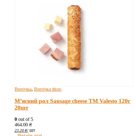
Випічка
,
Випічка філо
М’ясний рол Sausage cheese TM Valesto 120г
20шт
0
out of 5
464.00
₴
шт
23.20
₴
/
Читати далі