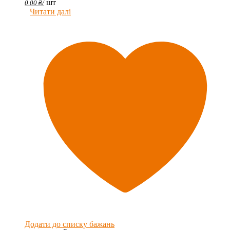
шт
0.00
₴
/
Читати далі
Додати до списку бажань