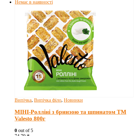
Немає в наявності
Випічка
,
Випічка філо
,
Новинки
МІНІ-Ролліні з бринзою та шпинатом ТМ
Valesto 800г
0
out of 5
74.70
₴