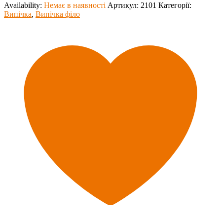
Availability:
Немає в наявності
Артикул:
2101
Категорії:
Випічка
,
Випічка філо