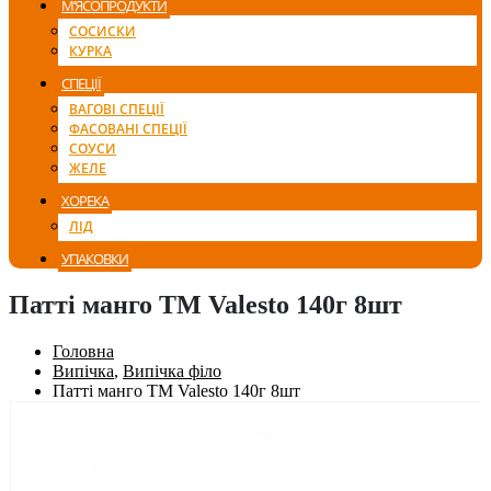
М’ЯСОПРОДУКТИ
СОСИСКИ
КУРКА
СПЕЦІЇ
ВАГОВІ СПЕЦІЇ
ФАСОВАНІ СПЕЦІЇ
СОУСИ
ЖЕЛЕ
ХОРЕКА
ЛІД
УПАКОВКИ
Патті манго TM Valesto 140г 8шт
Головна
Випічка
,
Випічка філо
Патті манго TM Valesto 140г 8шт