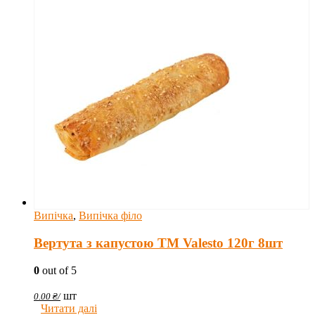
Випічка
,
Випічка філо
Вертута з капустою TM Valesto 120г 8шт
0
out of 5
шт
0.00
₴
/
Читати далі