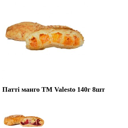
Патті манго TM Valesto 140г 8шт