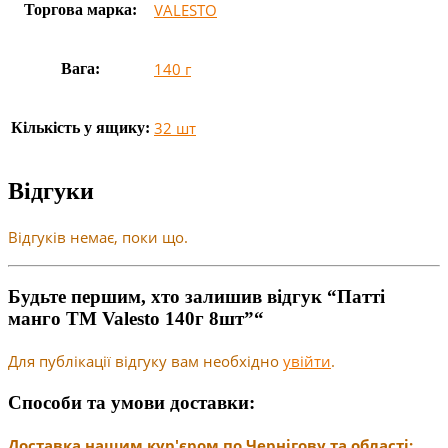
VALESTO
Торгова марка:
140 г
Вага:
32 шт
Кількість у ящику:
Відгуки
Відгуків немає, поки що.
Будьте першим, хто залишив відгук “Патті
манго TM Valesto 140г 8шт”“
Для публікації відгуку вам необхідно
увійти
.
Способи та умови доставки:
Доставка нашим кур'єром по Чернігову та області: