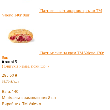
Патті вишня із заварним кремом TM
Valesto 140г 8шт
Патті малина та крем TM Valesto 120г
8шт
0
out of 5
( Відгуків немає, поки що. )
285.60
₴
шт
35.70
₴
/
Вага: 140 г
Мінімальне замовлення: 8 шт
Виробник: TM Valesto