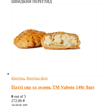
ШВИДКИЙ ПЕРЕГЛЯД
Випічка
,
Випічка філо
Патті сир та зелень TM Valesto 140г 8шт
0
out of 5
272.00
₴
шт
34.00
₴
/