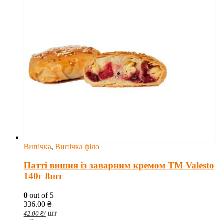
Випічка
,
Випічка філо
Патті вишня із заварним кремом TM Valesto
140г 8шт
0
out of 5
336.00
₴
шт
42.00
₴
/