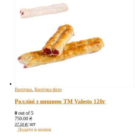
Випічка
,
Випічка філо
Ролліні з вишнею TM Valesto 120г
0
out of 5
750.00
₴
шт
37.50
₴
/
Додати в кошик