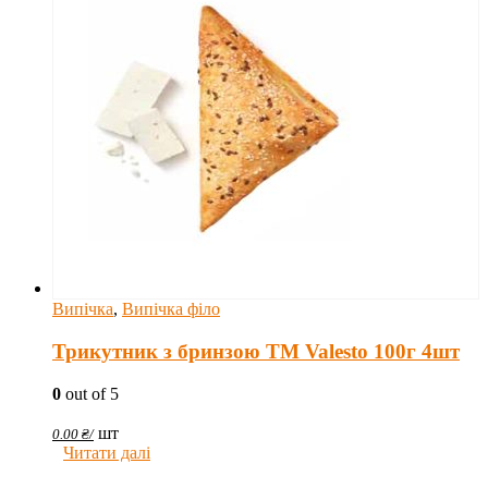
Випічка
,
Випічка філо
Трикутник з бринзою TM Valesto 100г 4шт
0
out of 5
шт
0.00
₴
/
Читати далі