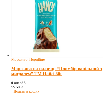
Морозиво
,
Порційне
Морозиво на паличці “Пломбір ванільний з
мигдалем” ТМ Найсі 80г
0
out of 5
55.50
₴
Додати в кошик