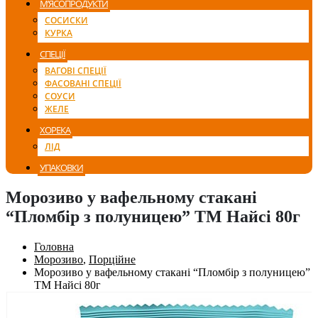
М’ЯСОПРОДУКТИ
СОСИСКИ
КУРКА
СПЕЦІЇ
ВАГОВІ СПЕЦІЇ
ФАСОВАНІ СПЕЦІЇ
СОУСИ
ЖЕЛЕ
ХОРЕКА
ЛІД
УПАКОВКИ
Морозиво у вафельному стакані
“Пломбір з полуницею” ТМ Найсі 80г
Головна
Морозиво
,
Порційне
Морозиво у вафельному стакані “Пломбір з полуницею”
ТМ Найсі 80г