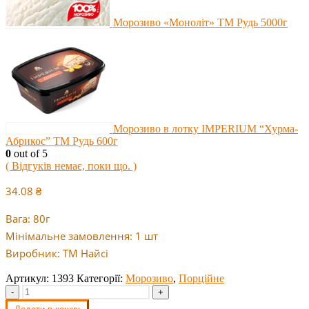
Морозиво «Моноліт» ТМ Рудь 5000г
Морозиво в лотку IMPERIUM “Хурма-
Абрикос” ТМ Рудь 600г
0
out of 5
( Відгуків немає, поки що. )
34.08
₴
Вага: 80г
Мінімальне замовлення: 1 шт
Виробник: ТМ Найсі
Артикул:
1393
Категорії:
Морозиво
,
Порційне
-
+