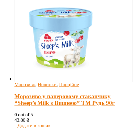
Морозиво
,
Новинки
,
Порційне
Морозиво у паперовому стаканчику
“Sheep’s Milk з Вишнею” ТМ Рудь 90г
0
out of 5
43.80
₴
Додати в кошик