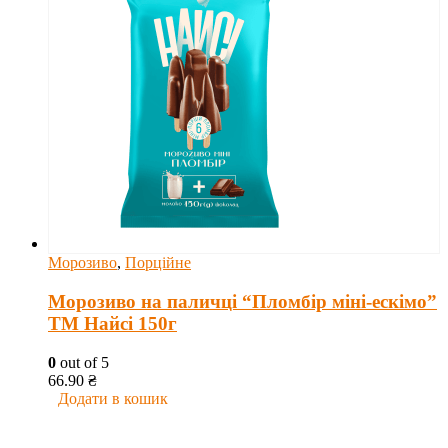
Морозиво
,
Порційне
Морозиво на паличці “Пломбір міні-ескімо”
ТМ Найсі 150г
0
out of 5
66.90
₴
Додати в кошик