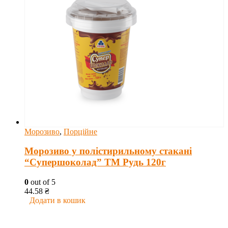
Морозиво
,
Порційне
Морозиво у полістирильному стакані
“Супершоколад” ТМ Рудь 120г
0
out of 5
44.58
₴
Додати в кошик