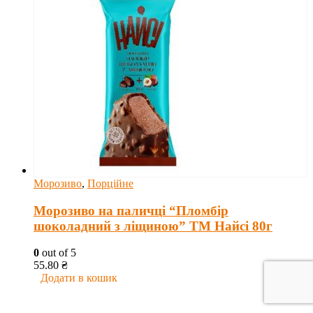
Морозиво
,
Порційне
Морозиво на паличці “Пломбір
шоколадний з ліщиною” ТМ Найсі 80г
0
out of 5
55.80
₴
Додати в кошик