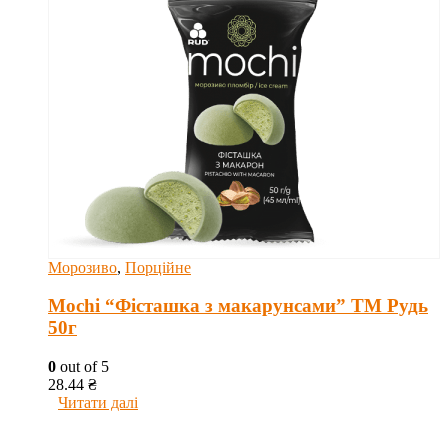
Морозиво
,
Порційне
Mochi “Фісташка з макарунсами” ТМ Рудь
50г
0
out of 5
28.44
₴
Читати далі