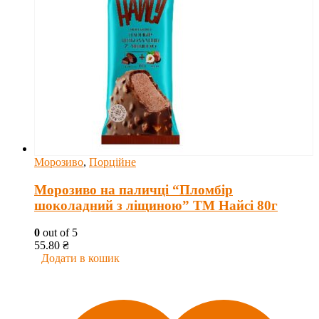
Морозиво
,
Порційне
Морозиво на паличці “Пломбір
шоколадний з ліщиною” ТМ Найсі 80г
0
out of 5
55.80
₴
Додати в кошик