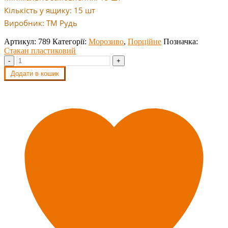
Кількість у ящику: 15 шт
Виробник: ТМ Рудь
Артикул:
789
Категорії:
Морозиво
,
Порційне
Позначка:
Стакан пластиковий
-
+
Додати в кошик