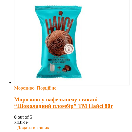
Морозиво
,
Порційне
Морозиво у вафельному стакані
“Шоколадний пломбір” ТМ Найсі 80г
0
out of 5
34.08
₴
Додати в кошик