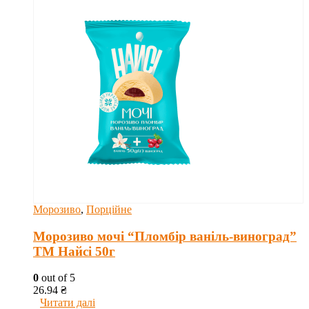
Морозиво
,
Порційне
Морозиво мочі “Пломбір ваніль-виноград”
ТМ Найсі 50г
0
out of 5
26.94
₴
Читати далі