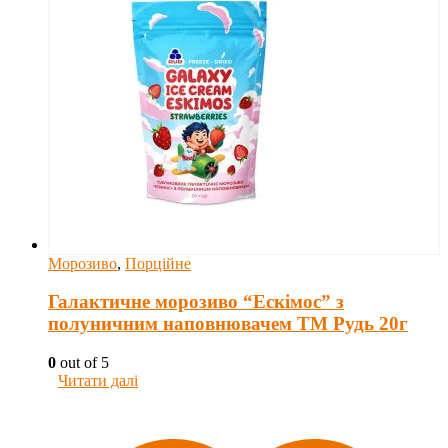
Морозиво
,
Порційне
Галактичне морозиво “Ескімос” з
полуничним наповнювачем ТМ Рудь 20г
0
out of 5
Читати далі