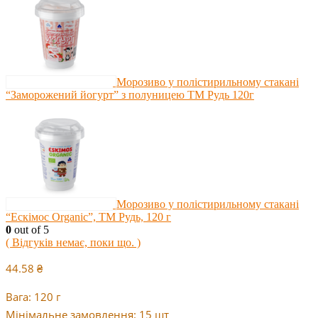
Морозиво у полістирильному стакані
“Заморожений йогурт” з полуницею ТМ Рудь 120г
Морозиво у полістирильному стакані
“Ескімос Organic”, ТМ Рудь, 120 г
0
out of 5
( Відгуків немає, поки що. )
44.58
₴
Вага: 120 г
Мінімальне замовлення: 15 шт