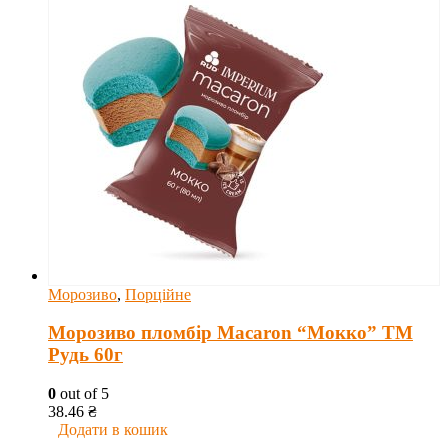
Морозиво
,
Порційне
Морозиво пломбір Macaron “Мокко” ТМ
Рудь 60г
0
out of 5
38.46
₴
Додати в кошик