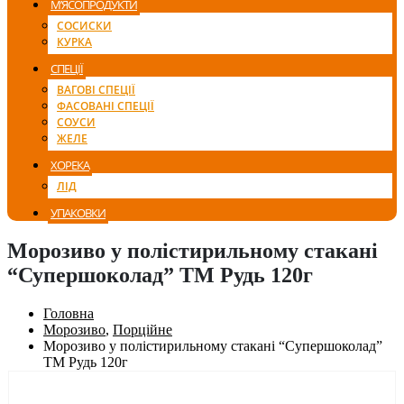
М’ЯСОПРОДУКТИ
СОСИСКИ
КУРКА
СПЕЦІЇ
ВАГОВІ СПЕЦІЇ
ФАСОВАНІ СПЕЦІЇ
СОУСИ
ЖЕЛЕ
ХОРЕКА
ЛІД
УПАКОВКИ
Морозиво у полістирильному стакані
“Супершоколад” ТМ Рудь 120г
Головна
Морозиво
,
Порційне
Морозиво у полістирильному стакані “Супершоколад”
ТМ Рудь 120г