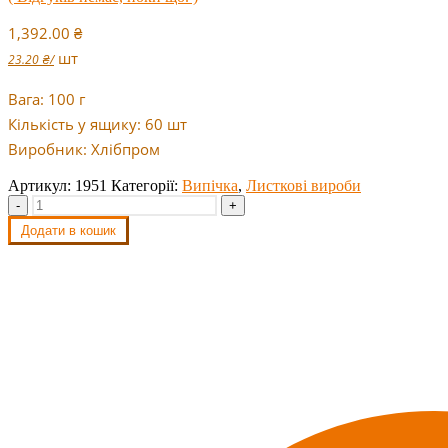
1,392.00
₴
шт
23.20
₴
/
Вага: 100 г
Кількість у ящику: 60 шт
Виробник: Хлібпром
Артикул:
1951
Категорії:
Випічка
,
Листкові вироби
-
+
Додати в кошик