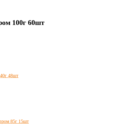
ром 100г 60шт
40г 48шт
пром 85г 15шт