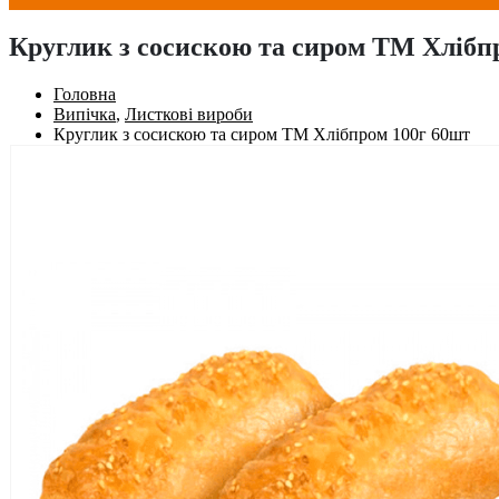
Круглик з сосискою та сиром ТМ Хлібп
Головна
Випічка
,
Листкові вироби
Круглик з сосискою та сиром ТМ Хлібпром 100г 60шт