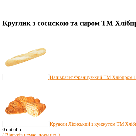
Круглик з сосискою та сиром ТМ Хлібп
Напівбагет Французький ТМ Хлібпром 1
Круасан Ліонський з кунжутом ТМ Хліб
0
out of 5
( Відгуків немає, поки що. )