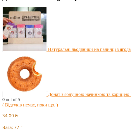
Натуральні льодяники на паличці з ягод
Донат з яблучною начинкою та корицею 
0
out of 5
( Відгуків немає, поки що. )
34.00
₴
Вага: 77 г