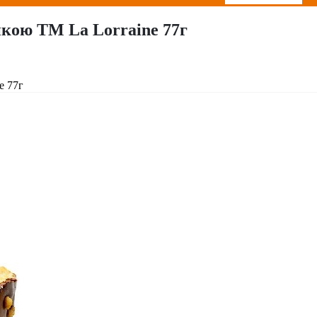
кою ТМ La Lorraine 77г
e 77г