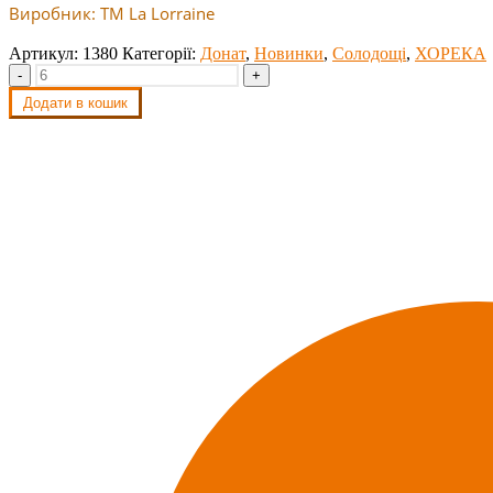
Виробник: ТМ La Lorraine
Артикул:
1380
Категорії:
Донат
,
Новинки
,
Солодощі
,
ХОРЕКА
-
+
Додати в кошик