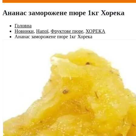
Ананас заморожене пюре 1кг Хорека
Головна
Новинки
,
Напої
,
Фруктове пюре
,
ХОРЕКА
Ананас заморожене пюре 1кг Хорека