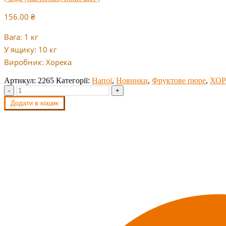
156.00
₴
Вага: 1 кг
У ящику: 10 кг
Виробник: Хорека
Артикул:
2265
Категорії:
Напої
,
Новинки
,
Фруктове пюре
,
ХО
-
+
Додати в кошик