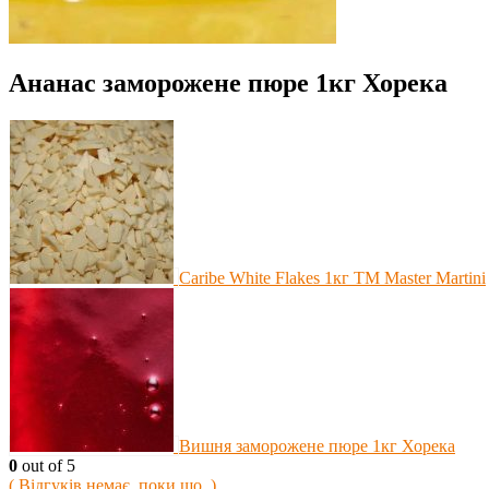
Ананас заморожене пюре 1кг Хорека
Caribe White Flakes 1кг ТМ Master Martini
Вишня заморожене пюре 1кг Хорека
0
out of 5
( Відгуків немає, поки що. )