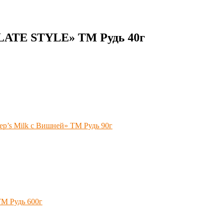
LATE STYLE» ТМ Рудь 40г
p’s Milk с Вишней» ТМ Рудь 90г
М Рудь 600г